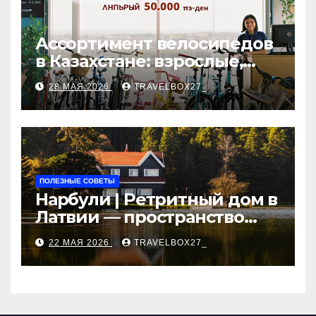
Ассортимент велосипедов
в Казахстане: взрослые,
детские и городские
28 МАЯ 2026
TRAVELBOX27_
модели, ценовые
категории и варианты
рассрочки
ПОЛЕЗНЫЕ СОВЕТЫ
Нарбули | Ретритный дом в
Латвии — пространство
для саморазвития и
22 МАЯ 2026
TRAVELBOX27_
восстановления