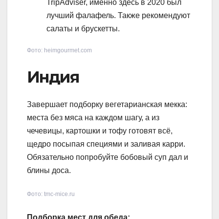
TripAdviser, именно здесь в 2020 был
лучший фалафель. Также рекомендуют
салаты и брускетты.
Фото: heimgourmet.com
Индия
Завершает подборку вегетарианская мекка:
места без мяса на каждом шагу, а из
чечевицы, картошки и тофу готовят всё,
щедро посыпая специями и заливая карри.
Обязательно попробуйте бобовый суп дал и
блины доса.
Фото: tmc-mice.ru
Подборка мест для обеда: