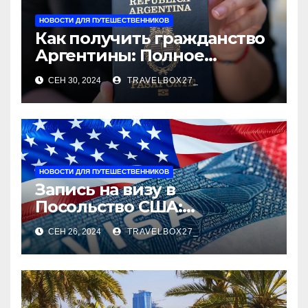
НОВОСТИ ДЛЯ ПУТЕШЕСТВЕННИКОВ
Как получить гражданство
Аргентины: Полное
руководство
СЕН 30, 2024
TRAVELBOX27_
НОВОСТИ ДЛЯ ПУТЕШЕСТВЕННИКОВ
Запись на визу в
Посольство США:
Пошаговое руководство
СЕН 26, 2024
TRAVELBOX27_