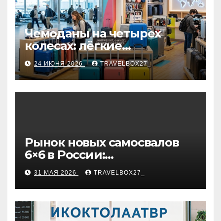
Чемоданы на четырех
колесах: лёгкие
маневренные модели,
24 ИЮНЯ 2026
TRAVELBOX27_
варианты фильтрации и
рекомендации по выбору
Рынок новых самосвалов
6×6 в России:
характеристики и цены
31 МАЯ 2026
TRAVELBOX27_