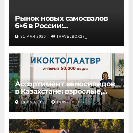
Рынок новых самосвалов
6×6 в России:
характеристики и цены
31 МАЯ 2026
TRAVELBOX27_
Ассортимент велосипедов
в Казахстане: взрослые,
детские и городские
28 МАЯ 2026
TRAVELBOX27_
модели, ценовые
категории и варианты
рассрочки