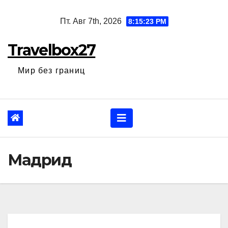
Перейти
Пт. Авг 7th, 2026
8:15:24 PM
к
содержанию
Travelbox27
Мир без границ
Мадрид