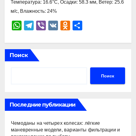
Температура: 16.6°C, Осадки: 58.3 мм, Ветер: 25.6
м/с, Влажность: 24%
W
T
Vi
V
O
О
h
el
b
K
d
тп
at
e
er
n
р
s
gr
o
а
Поиск
A
a
kl
в
p
m
a
и
Поиск
p
ss
ть
ni
ki
Последние публикации
Чемоданы на четырех колесах: лёгкие
маневренные модели, варианты фильтрации и