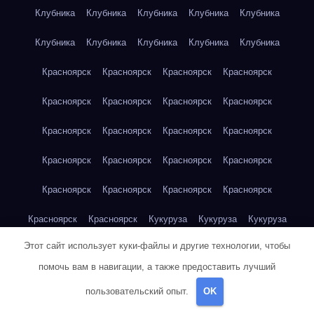
Клубника
Клубника
Клубника
Клубника
Клубника
Клубника
Клубника
Клубника
Клубника
Клубника
Красноярск
Красноярск
Красноярск
Красноярск
Красноярск
Красноярск
Красноярск
Красноярск
Красноярск
Красноярск
Красноярск
Красноярск
Красноярск
Красноярск
Красноярск
Красноярск
Красноярск
Красноярск
Красноярск
Красноярск
Красноярск
Красноярск
Кукуруза
Кукуруза
Кукуруза
Этот сайт использует куки-файлы и другие технологии, чтобы
Кукуруза
Кукуруза
Кукуруза
Кукуруза
Кукуруза
помочь вам в навигации, а также предоставить лучший
Кукуруза
Кукуруза
Кукуруза
Кукуруза
Куриная грудка
пользовательский опыт.
OK
Куриная грудка
Куриная грудка
Куриная грудка