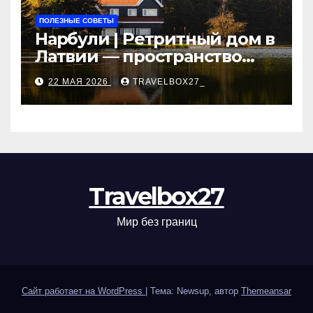
ПОЛЕЗНЫЕ СОВЕТЫ
Нарбули | Ретритный дом в
Латвии — пространство
для саморазвития и
22 МАЯ 2026
TRAVELBOX27_
восстановления
Travelbox27
Мир без границ
Сайт работает на WordPress
|
Тема: Newsup, автор
Themeansar