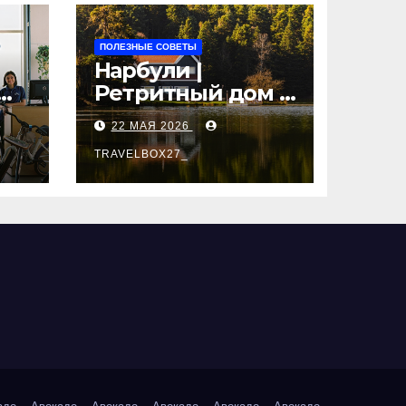
ПОЛЕЗНЫЕ СОВЕТЫ
Нарбули |
Ретритный дом в
Латвии —
22 МАЯ 2026
пространство
для
TRAVELBOX27_
саморазвития и
вые
восстановления