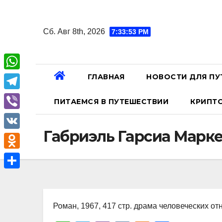
Перейти
к
Сб. Авг 8th, 2026
7:33:54 PM
содержанию
ГЛАВНАЯ
НОВОСТИ ДЛЯ ПУ
W
h
T
ПИТАЕМСЯ В ПУТЕШЕСТВИИ
КРИПТ
a
e
V
t
l
Габриэль Гарсиа Марке
i
V
s
e
b
K
A
O
g
e
p
d
r
О
r
p
n
a
т
o
Роман, 1967, 417 стр. драма человеческих о
m
п
k