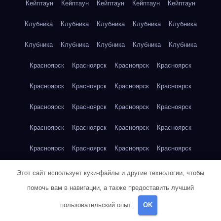
Кейптаун
Кейптаун
Кейптаун
Кейптаун
Кейптаун
Клубника
Клубника
Клубника
Клубника
Клубника
Клубника
Клубника
Клубника
Клубника
Клубника
Красноярск
Красноярск
Красноярск
Красноярск
Красноярск
Красноярск
Красноярск
Красноярск
Красноярск
Красноярск
Красноярск
Красноярск
Красноярск
Красноярск
Красноярск
Красноярск
Красноярск
Красноярск
Красноярск
Красноярск
Красноярск
Красноярск
Кукуруза
Кукуруза
Кукуруза
Этот сайт использует куки-файлы и другие технологии, чтобы
помочь вам в навигации, а также предоставить лучший
Кукуруза
Кукуруза
Кукуруза
Кукуруза
Кукуруза
пользовательский опыт.
OK
Кукуруза
Кукуруза
Кукуруза
Кукуруза
Куриная грудка