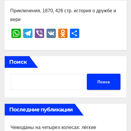
Приключения, 1870, 426 стр. история о дружбе и
вере
W
T
Vi
V
O
О
h
el
b
K
d
тп
at
e
er
n
р
s
gr
o
а
Поиск
A
a
kl
в
p
m
a
и
Поиск
p
ss
ть
ni
ki
Последние публикации
Чемоданы на четырех колесах: лёгкие