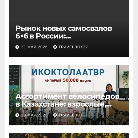
Рынок новых самосвалов
6×6 в России:
характеристики и цены
31 МАЯ 2026
TRAVELBOX27_
Ассортимент велосипедов
в Казахстане: взрослые,
детские и городские
28 МАЯ 2026
TRAVELBOX27_
модели, ценовые
категории и варианты
рассрочки