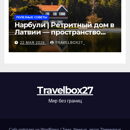
ПОЛЕЗНЫЕ СОВЕТЫ
Нарбули | Ретритный дом в
Латвии — пространство
для саморазвития и
22 МАЯ 2026
TRAVELBOX27_
восстановления
Travelbox27
Мир без границ
Сайт работает на WordPress
|
Тема: Newsup, автор
Themeansar