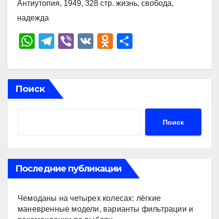
Антиутопия, 1949, 328 стр. жизнь, свобода,
надежда
W
T
Vi
V
O
О
h
el
b
K
d
тп
at
e
er
n
р
s
gr
o
а
Поиск
A
a
kl
в
p
m
a
и
Поиск
p
ss
ть
ni
ki
Последние публикации
Чемоданы на четырех колесах: лёгкие
маневренные модели, варианты фильтрации и