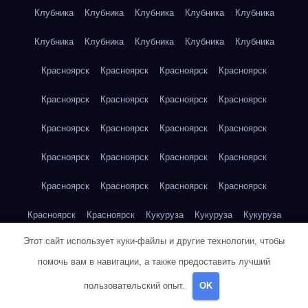
Клубника
Клубника
Клубника
Клубника
Клубника
Клубника
Клубника
Клубника
Клубника
Клубника
Красноярск
Красноярск
Красноярск
Красноярск
Красноярск
Красноярск
Красноярск
Красноярск
Красноярск
Красноярск
Красноярск
Красноярск
Красноярск
Красноярск
Красноярск
Красноярск
Красноярск
Красноярск
Красноярск
Красноярск
Красноярск
Красноярск
Кукуруза
Кукуруза
Кукуруза
Этот сайт использует куки-файлы и другие технологии, чтобы
Кукуруза
Кукуруза
Кукуруза
Кукуруза
Кукуруза
помочь вам в навигации, а также предоставить лучший
Кукуруза
Кукуруза
Кукуруза
Кукуруза
Куриная грудка
пользовательский опыт.
OK
Куриная грудка
Куриная грудка
Куриная грудка