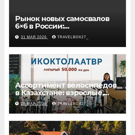
Рынок новых самосвалов
6×6 в России:
характеристики и цены
31 МАЯ 2026
TRAVELBOX27_
Ассортимент велосипедов
в Казахстане: взрослые,
детские и городские
28 МАЯ 2026
TRAVELBOX27_
модели, ценовые
категории и варианты
рассрочки