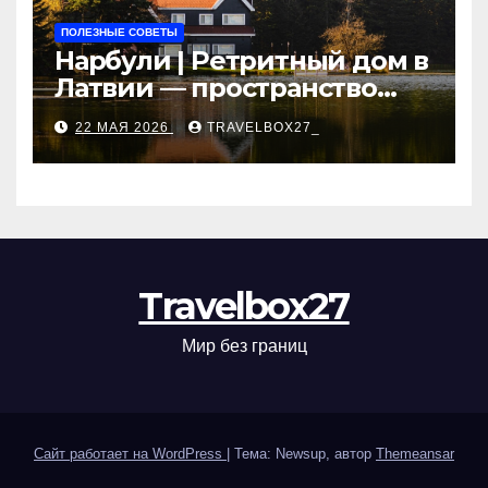
ПОЛЕЗНЫЕ СОВЕТЫ
Нарбули | Ретритный дом в
Латвии — пространство
для саморазвития и
22 МАЯ 2026
TRAVELBOX27_
восстановления
Travelbox27
Мир без границ
Сайт работает на WordPress
|
Тема: Newsup, автор
Themeansar