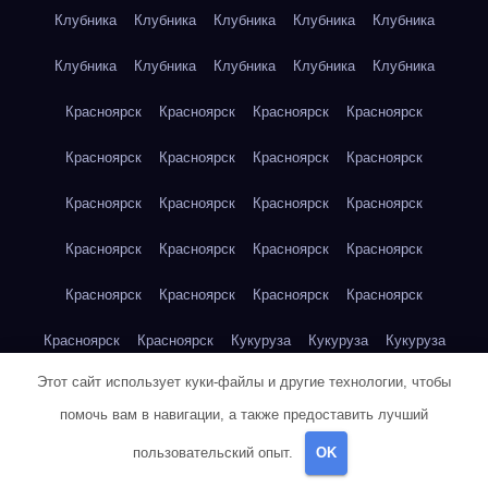
Клубника
Клубника
Клубника
Клубника
Клубника
Клубника
Клубника
Клубника
Клубника
Клубника
Красноярск
Красноярск
Красноярск
Красноярск
Красноярск
Красноярск
Красноярск
Красноярск
Красноярск
Красноярск
Красноярск
Красноярск
Красноярск
Красноярск
Красноярск
Красноярск
Красноярск
Красноярск
Красноярск
Красноярск
Красноярск
Красноярск
Кукуруза
Кукуруза
Кукуруза
Этот сайт использует куки-файлы и другие технологии, чтобы
Кукуруза
Кукуруза
Кукуруза
Кукуруза
Кукуруза
помочь вам в навигации, а также предоставить лучший
Кукуруза
Кукуруза
Кукуруза
Кукуруза
Куриная грудка
пользовательский опыт.
OK
Куриная грудка
Куриная грудка
Куриная грудка