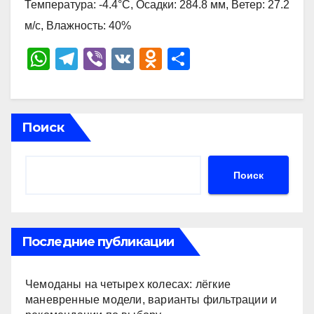
Температура: -4.4°C, Осадки: 284.8 мм, Ветер: 27.2
м/с, Влажность: 40%
W
T
Vi
V
O
О
h
el
b
K
d
тп
at
e
er
n
р
s
gr
o
а
Поиск
A
a
kl
в
p
m
a
и
Поиск
p
ss
ть
ni
ki
Последние публикации
Чемоданы на четырех колесах: лёгкие
маневренные модели, варианты фильтрации и