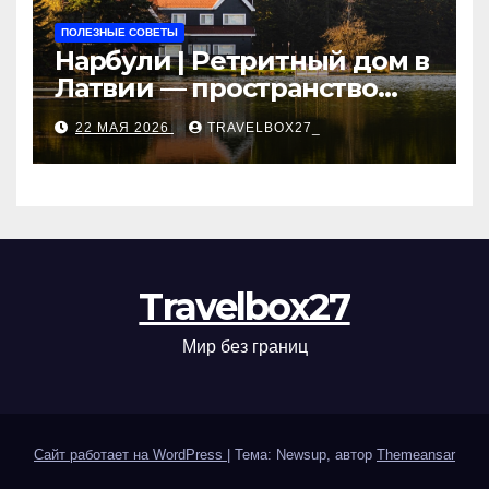
ПОЛЕЗНЫЕ СОВЕТЫ
Нарбули | Ретритный дом в
Латвии — пространство
для саморазвития и
22 МАЯ 2026
TRAVELBOX27_
восстановления
Travelbox27
Мир без границ
Сайт работает на WordPress
|
Тема: Newsup, автор
Themeansar