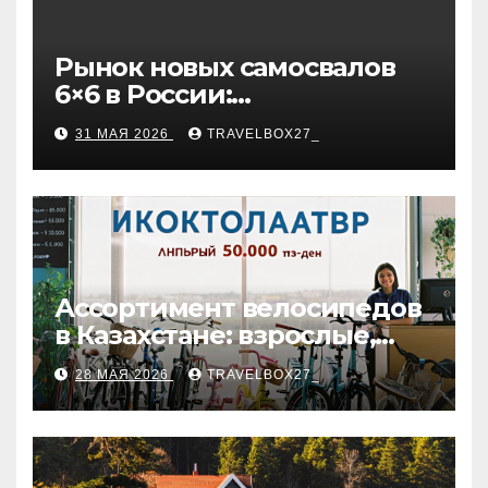
Рынок новых самосвалов
6×6 в России:
характеристики и цены
31 МАЯ 2026
TRAVELBOX27_
Ассортимент велосипедов
в Казахстане: взрослые,
детские и городские
28 МАЯ 2026
TRAVELBOX27_
модели, ценовые
категории и варианты
рассрочки