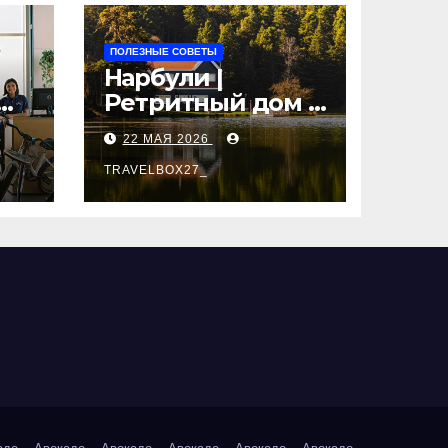
ПОЛЕЗНЫЕ СОВЕТЫ
Нарбули |
Ретритный дом в
Латвии —
22 МАЯ 2026
пространство
для
TRAVELBOX27_
саморазвития и
вые
восстановления