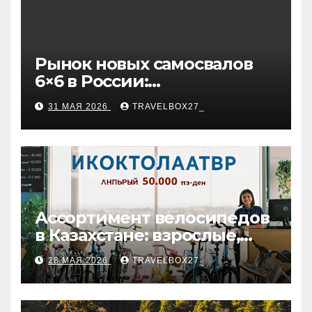
Рынок новых самосвалов
6×6 в России:
характеристики и цены
31 МАЯ 2026
TRAVELBOX27_
Ассортимент велосипедов
в Казахстане: взрослые,
детские и городские
28 МАЯ 2026
TRAVELBOX27_
модели, ценовые
категории и варианты
рассрочки