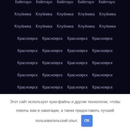
Кейптаун
Кейптаун
Кейптаун
Кейптаун
Кейптаун
Клубника
Клубника
Клубника
Клубника
Клубника
Клубника
Клубника
Клубника
Клубника
Клубника
Красноярск
Красноярск
Красноярск
Красноярск
Красноярск
Красноярск
Красноярск
Красноярск
Красноярск
Красноярск
Красноярск
Красноярск
Красноярск
Красноярск
Красноярск
Красноярск
Красноярск
Красноярск
Красноярск
Красноярск
Красноярск
Красноярск
Кукуруза
Кукуруза
Кукуруза
Этот сайт использует куки-файлы и другие технологии, чтобы
помочь вам в навигации, а также предоставить лучший
Кукуруза
Кукуруза
Кукуруза
Кукуруза
Кукуруза
пользовательский опыт.
OK
Кукуруза
Кукуруза
Кукуруза
Кукуруза
Куриная грудка