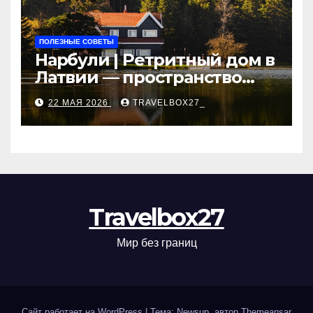
ПОЛЕЗНЫЕ СОВЕТЫ
Нарбули | Ретритный дом в
Латвии — пространство
для саморазвития и
22 МАЯ 2026
TRAVELBOX27_
восстановления
Travelbox27
Мир без границ
Сайт работает на WordPress
|
Тема: Newsup, автор
Themeansar