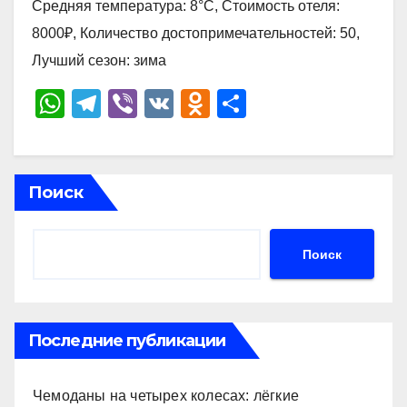
Средняя температура: 8°C, Стоимость отеля:
8000₽, Количество достопримечательностей: 50,
Лучший сезон: зима
W
T
Vi
V
O
О
h
el
b
K
d
тп
at
e
er
n
р
s
gr
o
а
Поиск
A
a
kl
в
p
m
a
и
Поиск
p
ss
ть
ni
ki
Последние публикации
Чемоданы на четырех колесах: лёгкие