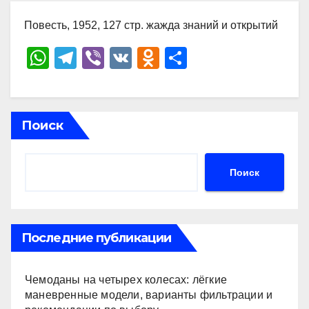
Повесть, 1952, 127 стр. жажда знаний и открытий
W
T
Vi
V
O
О
h
el
b
K
d
тп
at
e
er
n
р
s
gr
o
а
Поиск
A
a
kl
в
p
m
a
и
Поиск
p
ss
ть
ni
ki
Последние публикации
Чемоданы на четырех колесах: лёгкие
маневренные модели, варианты фильтрации и