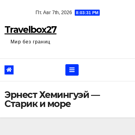
Перейти
Пт. Авг 7th, 2026
8:03:32 PM
к
содержанию
Travelbox27
Мир без границ
Эрнест Хемингуэй —
Старик и море