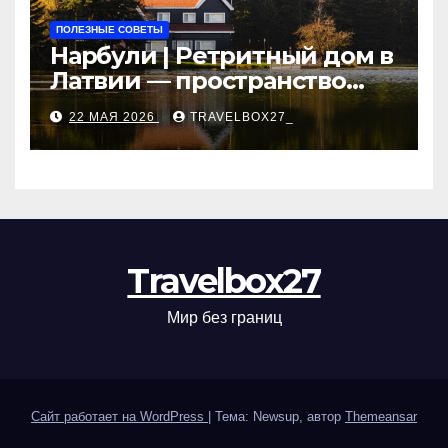
ПОЛЕЗНЫЕ СОВЕТЫ
Нарбули | Ретритный дом в
Латвии — пространство
для саморазвития и
22 МАЯ 2026
TRAVELBOX27_
восстановления
Travelbox27
Мир без границ
Сайт работает на WordPress
|
Тема: Newsup, автор
Themeansar