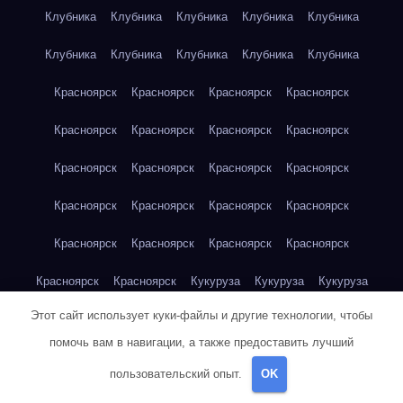
Клубника
Клубника
Клубника
Клубника
Клубника
Клубника
Клубника
Клубника
Клубника
Клубника
Красноярск
Красноярск
Красноярск
Красноярск
Красноярск
Красноярск
Красноярск
Красноярск
Красноярск
Красноярск
Красноярск
Красноярск
Красноярск
Красноярск
Красноярск
Красноярск
Красноярск
Красноярск
Красноярск
Красноярск
Красноярск
Красноярск
Кукуруза
Кукуруза
Кукуруза
Этот сайт использует куки-файлы и другие технологии, чтобы
Кукуруза
Кукуруза
Кукуруза
Кукуруза
Кукуруза
помочь вам в навигации, а также предоставить лучший
Кукуруза
Кукуруза
Кукуруза
Кукуруза
Куриная грудка
пользовательский опыт.
OK
Куриная грудка
Куриная грудка
Куриная грудка