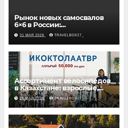
Рынок новых самосвалов
6×6 в России:
характеристики и цены
31 МАЯ 2026
TRAVELBOX27_
Ассортимент велосипедов
в Казахстане: взрослые,
детские и городские
28 МАЯ 2026
TRAVELBOX27_
модели, ценовые
категории и варианты
рассрочки