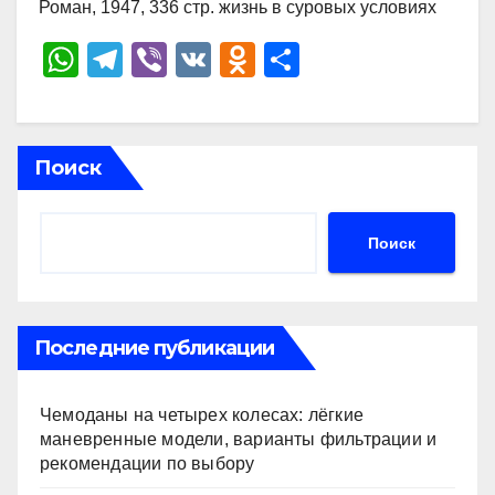
Роман, 1947, 336 стр. жизнь в суровых условиях
W
T
Vi
V
O
О
h
el
b
K
d
тп
at
e
er
n
р
s
gr
o
а
Поиск
A
a
kl
в
p
m
a
и
Поиск
p
ss
ть
ni
ki
Последние публикации
Чемоданы на четырех колесах: лёгкие
маневренные модели, варианты фильтрации и
рекомендации по выбору