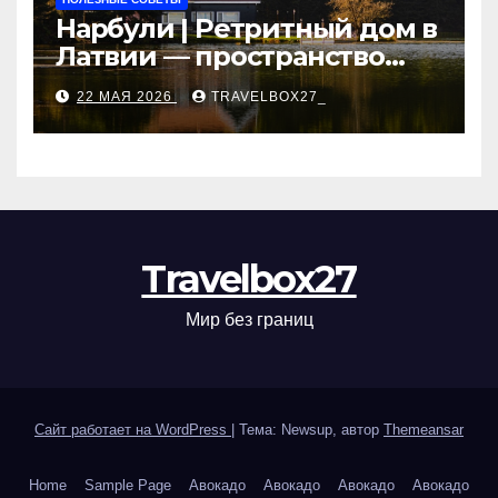
Нарбули | Ретритный дом в
Латвии — пространство
для саморазвития и
22 МАЯ 2026
TRAVELBOX27_
восстановления
Travelbox27
Мир без границ
Сайт работает на WordPress
|
Тема: Newsup, автор
Themeansar
Home
Sample Page
Авокадо
Авокадо
Авокадо
Авокадо