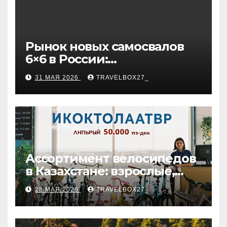
Рынок новых самосвалов
6×6 в России:
характеристики и цены
31 МАЯ 2026
TRAVELBOX27_
Ассортимент велосипедов
в Казахстане: взрослые,
детские и городские
28 МАЯ 2026
TRAVELBOX27_
модели, ценовые
категории и варианты
рассрочки