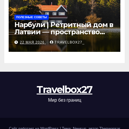
ПОЛЕЗНЫЕ СОВЕТЫ
Нарбули | Ретритный дом в
Латвии — пространство
для саморазвития и
22 МАЯ 2026
TRAVELBOX27_
восстановления
Travelbox27
Мир без границ
Сайт работает на WordPress
|
Тема: Newsup, автор
Themeansar