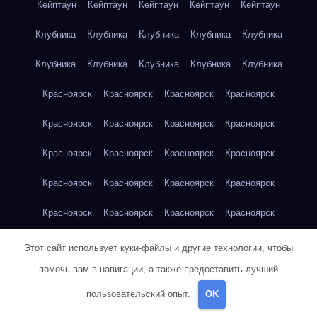
Кейптаун
Кейптаун
Кейптаун
Кейптаун
Кейптаун
Клубника
Клубника
Клубника
Клубника
Клубника
Клубника
Клубника
Клубника
Клубника
Клубника
Красноярск
Красноярск
Красноярск
Красноярск
Красноярск
Красноярск
Красноярск
Красноярск
Красноярск
Красноярск
Красноярск
Красноярск
Красноярск
Красноярск
Красноярск
Красноярск
Красноярск
Красноярск
Красноярск
Красноярск
Красноярск
Красноярск
Кукуруза
Кукуруза
Кукуруза
Этот сайт использует куки-файлы и другие технологии, чтобы
помочь вам в навигации, а также предоставить лучший
Кукуруза
Кукуруза
Кукуруза
Кукуруза
Кукуруза
пользовательский опыт.
OK
Кукуруза
Кукуруза
Кукуруза
Кукуруза
Куриная грудка