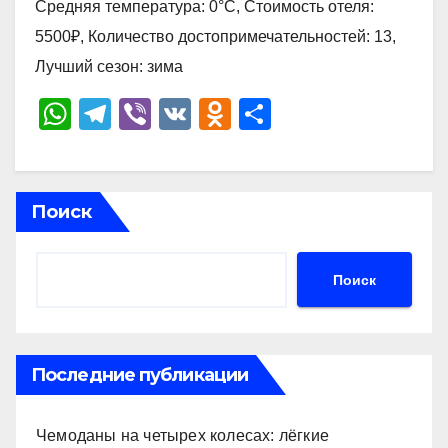
Средняя температура: 0°C, Стоимость отеля:
5500₽, Количество достопримечательностей: 13,
Лучший сезон: зима
W
T
Vi
V
O
О
h
el
b
K
d
тп
at
e
er
n
р
s
gr
o
а
Поиск
A
a
kl
в
p
m
a
и
Поиск
p
ss
ть
ni
ki
Последние публикации
Чемоданы на четырех колесах: лёгкие