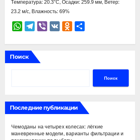
Температура: 20.3°C, Осадки: 259.9 мм, Ветер:
23.2 м/с, Влажность: 69%
W
T
Vi
V
O
О
h
el
b
K
d
тп
at
e
er
n
р
s
gr
o
а
Поиск
A
a
kl
в
p
m
a
и
Поиск
p
ss
ть
ni
ki
Последние публикации
Чемоданы на четырех колесах: лёгкие
маневренные модели, варианты фильтрации и