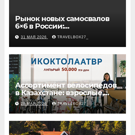
Рынок новых самосвалов
6×6 в России:
характеристики и цены
31 МАЯ 2026
TRAVELBOX27_
Ассортимент велосипедов
в Казахстане: взрослые,
детские и городские
28 МАЯ 2026
TRAVELBOX27_
модели, ценовые
категории и варианты
рассрочки