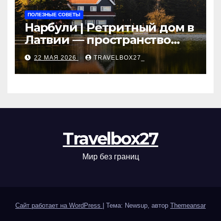
ПОЛЕЗНЫЕ СОВЕТЫ
Нарбули | Ретритный дом в
Латвии — пространство
для саморазвития и
22 МАЯ 2026
TRAVELBOX27_
восстановления
Travelbox27
Мир без границ
Сайт работает на WordPress
|
Тема: Newsup, автор
Themeansar