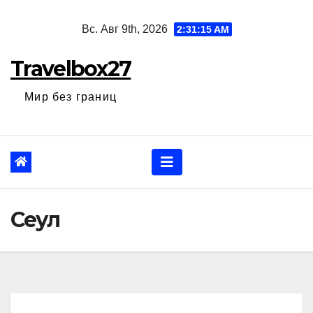
Перейти
Вс. Авг 9th, 2026
2:31:16 AM
к
содержанию
Travelbox27
Мир без границ
Сеул