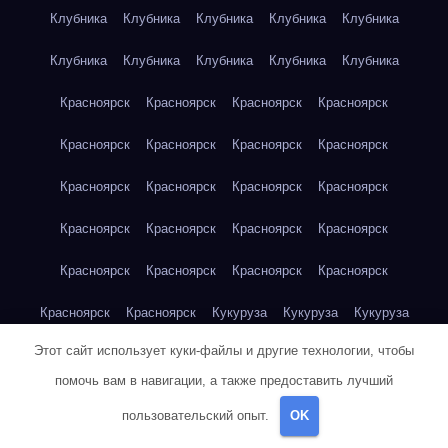
Клубника
Клубника
Клубника
Клубника
Клубника
Клубника
Клубника
Клубника
Клубника
Клубника
Красноярск
Красноярск
Красноярск
Красноярск
Красноярск
Красноярск
Красноярск
Красноярск
Красноярск
Красноярск
Красноярск
Красноярск
Красноярск
Красноярск
Красноярск
Красноярск
Красноярск
Красноярск
Красноярск
Красноярск
Красноярск
Красноярск
Кукуруза
Кукуруза
Кукуруза
Этот сайт использует куки-файлы и другие технологии, чтобы
Кукуруза
Кукуруза
Кукуруза
Кукуруза
Кукуруза
помочь вам в навигации, а также предоставить лучший
Кукуруза
Кукуруза
Кукуруза
Кукуруза
Куриная грудка
пользовательский опыт.
OK
Куриная грудка
Куриная грудка
Куриная грудка