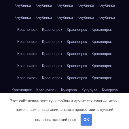
Клубника
Клубника
Клубника
Клубника
Клубника
Клубника
Клубника
Клубника
Клубника
Клубника
Красноярск
Красноярск
Красноярск
Красноярск
Красноярск
Красноярск
Красноярск
Красноярск
Красноярск
Красноярск
Красноярск
Красноярск
Красноярск
Красноярск
Красноярск
Красноярск
Красноярск
Красноярск
Красноярск
Красноярск
Красноярск
Красноярск
Кукуруза
Кукуруза
Кукуруза
Этот сайт использует куки-файлы и другие технологии, чтобы
Кукуруза
Кукуруза
Кукуруза
Кукуруза
Кукуруза
помочь вам в навигации, а также предоставить лучший
Кукуруза
Кукуруза
Кукуруза
Кукуруза
Куриная грудка
пользовательский опыт.
OK
Куриная грудка
Куриная грудка
Куриная грудка