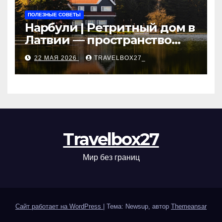
ПОЛЕЗНЫЕ СОВЕТЫ
Нарбули | Ретритный дом в
Латвии — пространство
для саморазвития и
22 МАЯ 2026
TRAVELBOX27_
восстановления
Travelbox27
Мир без границ
Сайт работает на WordPress
|
Тема: Newsup, автор
Themeansar