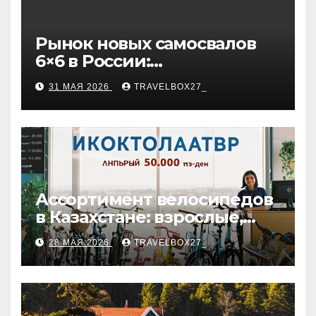
Рынок новых самосвалов
6×6 в России:
характеристики и цены
31 МАЯ 2026
TRAVELBOX27_
Ассортимент велосипедов
в Казахстане: взрослые,
детские и городские
28 МАЯ 2026
TRAVELBOX27_
модели, ценовые
категории и варианты
рассрочки