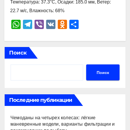
Температура: 37.3°C, Осадки: 185.0 мм, Ветер:
22.7 м/с, Влажность: 68%
W
T
Vi
V
O
О
h
el
b
K
d
тп
at
e
er
n
р
s
gr
o
а
Поиск
A
a
kl
в
p
m
a
и
Поиск
p
ss
ть
ni
ki
Последние публикации
Чемоданы на четырех колесах: лёгкие
маневренные модели, варианты фильтрации и