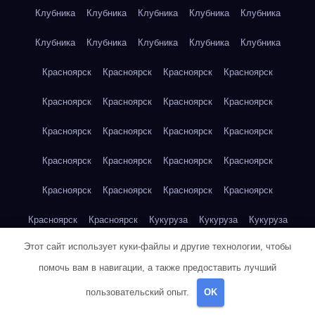
Клубника
Клубника
Клубника
Клубника
Клубника
Клубника
Клубника
Клубника
Клубника
Клубника
Красноярск
Красноярск
Красноярск
Красноярск
Красноярск
Красноярск
Красноярск
Красноярск
Красноярск
Красноярск
Красноярск
Красноярск
Красноярск
Красноярск
Красноярск
Красноярск
Красноярск
Красноярск
Красноярск
Красноярск
Красноярск
Красноярск
Кукуруза
Кукуруза
Кукуруза
Этот сайт использует куки-файлы и другие технологии, чтобы
Кукуруза
Кукуруза
Кукуруза
Кукуруза
Кукуруза
помочь вам в навигации, а также предоставить лучший
Кукуруза
Кукуруза
Кукуруза
Кукуруза
Куриная грудка
пользовательский опыт.
OK
Куриная грудка
Куриная грудка
Куриная грудка