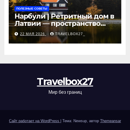
ПОЛЕЗНЫЕ СОВЕТЫ
Нарбули | Ретритный дом в
Латвии — пространство
для саморазвития и
22 МАЯ 2026
TRAVELBOX27_
восстановления
Travelbox27
Мир без границ
Сайт работает на WordPress
|
Тема: Newsup, автор
Themeansar