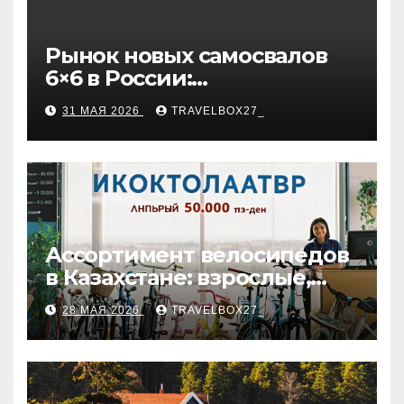
Рынок новых самосвалов
6×6 в России:
характеристики и цены
31 МАЯ 2026
TRAVELBOX27_
Ассортимент велосипедов
в Казахстане: взрослые,
детские и городские
28 МАЯ 2026
TRAVELBOX27_
модели, ценовые
категории и варианты
рассрочки