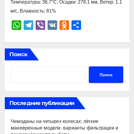
Температура: 36.7°C, Осадки: 278.1 мм, Ветер: 1.1
м/с, Влажность: 81%
W
T
Vi
V
O
О
h
el
b
K
d
тп
at
e
er
n
р
s
gr
o
а
Поиск
A
a
kl
в
p
m
a
и
Поиск
p
ss
ть
ni
ki
Последние публикации
Чемоданы на четырех колесах: лёгкие
маневренные модели, варианты фильтрации и