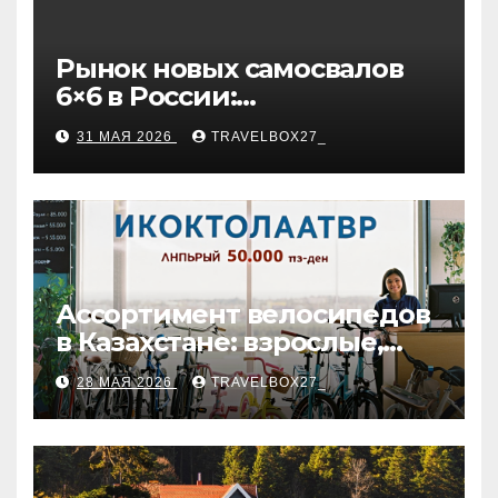
Рынок новых самосвалов
6×6 в России:
характеристики и цены
31 МАЯ 2026
TRAVELBOX27_
Ассортимент велосипедов
в Казахстане: взрослые,
детские и городские
28 МАЯ 2026
TRAVELBOX27_
модели, ценовые
категории и варианты
рассрочки