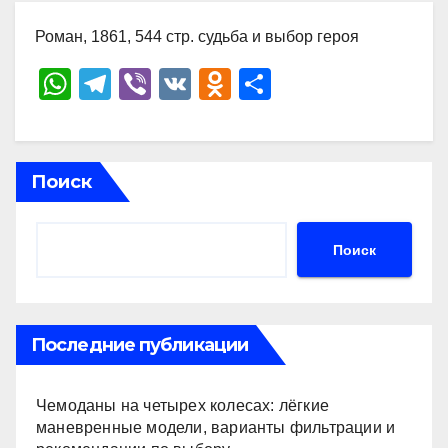
Роман, 1861, 544 стр. судьба и выбор героя
W
T
Vi
V
O
О
h
el
b
K
d
тп
at
e
er
n
р
s
gr
o
а
Поиск
A
a
kl
в
p
m
a
и
Поиск
p
ss
ть
ni
ki
Последние публикации
Чемоданы на четырех колесах: лёгкие
маневренные модели, варианты фильтрации и