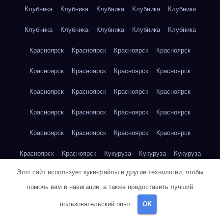
Клубника
Клубника
Клубника
Клубника
Клубника
Клубника
Клубника
Клубника
Клубника
Клубника
Красноярск
Красноярск
Красноярск
Красноярск
Красноярск
Красноярск
Красноярск
Красноярск
Красноярск
Красноярск
Красноярск
Красноярск
Красноярск
Красноярск
Красноярск
Красноярск
Красноярск
Красноярск
Красноярск
Красноярск
Красноярск
Красноярск
Кукуруза
Кукуруза
Кукуруза
Этот сайт использует куки-файлы и другие технологии, чтобы
Кукуруза
Кукуруза
Кукуруза
Кукуруза
Кукуруза
помочь вам в навигации, а также предоставить лучший
Кукуруза
Кукуруза
Кукуруза
Кукуруза
Куриная грудка
пользовательский опыт.
OK
Куриная грудка
Куриная грудка
Куриная грудка