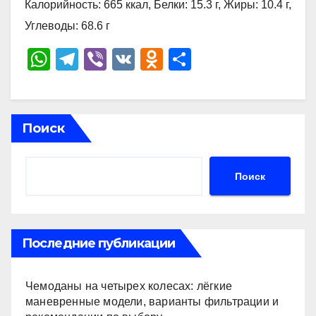
Калорийность: 665 ккал, Белки: 15.3 г, Жиры: 10.4 г,
Углеводы: 68.6 г
W
T
Vi
V
O
О
h
el
b
K
d
тп
at
e
er
n
р
s
gr
o
а
Поиск
A
a
kl
в
p
m
a
и
Поиск
p
ss
ть
ni
ki
Последние публикации
Чемоданы на четырех колесах: лёгкие
маневренные модели, варианты фильтрации и