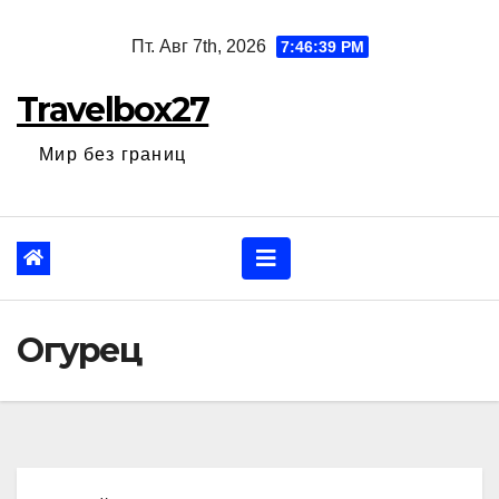
Перейти
Пт. Авг 7th, 2026
7:46:40 PM
к
содержанию
Travelbox27
Мир без границ
Огурец