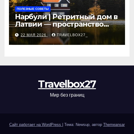
ПОЛЕЗНЫЕ СОВЕТЫ
Нарбули | Ретритный дом в
Латвии — пространство
для саморазвития и
22 МАЯ 2026
TRAVELBOX27_
восстановления
Travelbox27
Мир без границ
Сайт работает на WordPress
|
Тема: Newsup, автор
Themeansar