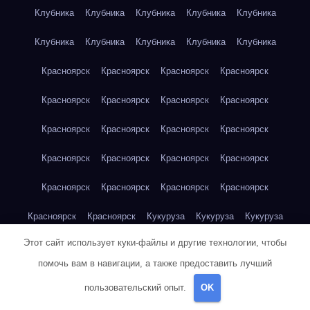
Клубника
Клубника
Клубника
Клубника
Клубника
Клубника
Клубника
Клубника
Клубника
Клубника
Красноярск
Красноярск
Красноярск
Красноярск
Красноярск
Красноярск
Красноярск
Красноярск
Красноярск
Красноярск
Красноярск
Красноярск
Красноярск
Красноярск
Красноярск
Красноярск
Красноярск
Красноярск
Красноярск
Красноярск
Красноярск
Красноярск
Кукуруза
Кукуруза
Кукуруза
Этот сайт использует куки-файлы и другие технологии, чтобы
Кукуруза
Кукуруза
Кукуруза
Кукуруза
Кукуруза
помочь вам в навигации, а также предоставить лучший
Кукуруза
Кукуруза
Кукуруза
Кукуруза
Куриная грудка
пользовательский опыт.
OK
Куриная грудка
Куриная грудка
Куриная грудка