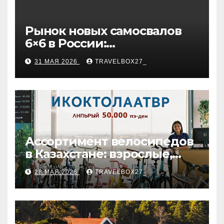
Рынок новых самосвалов
6×6 в России:
характеристики и цены
31 МАЯ 2026
TRAVELBOX27_
Ассортимент велосипедов
в Казахстане: взрослые,
детские и городские
28 МАЯ 2026
TRAVELBOX27_
модели, ценовые
категории и варианты
рассрочки