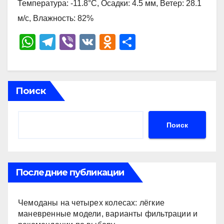
Температура: -11.8°C, Осадки: 4.5 мм, Ветер: 28.1
м/с, Влажность: 82%
W
T
Vi
V
O
О
h
el
b
K
d
тп
at
e
er
n
р
s
gr
o
а
Поиск
A
a
kl
в
p
m
a
и
Поиск
p
ss
ть
ni
ki
Последние публикации
Чемоданы на четырех колесах: лёгкие
маневренные модели, варианты фильтрации и