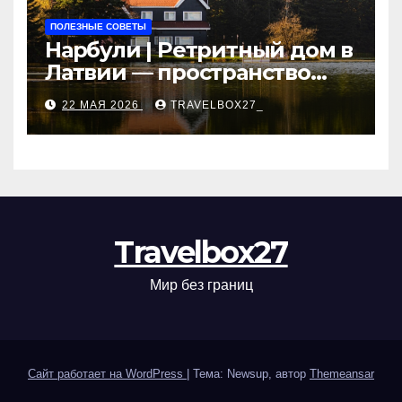
ПОЛЕЗНЫЕ СОВЕТЫ
Нарбули | Ретритный дом в
Латвии — пространство
для саморазвития и
22 МАЯ 2026
TRAVELBOX27_
восстановления
Travelbox27
Мир без границ
Сайт работает на WordPress
|
Тема: Newsup, автор
Themeansar