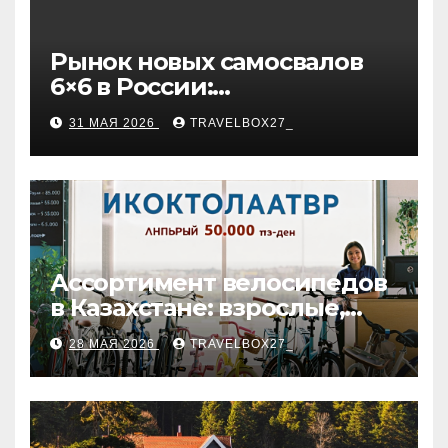
Рынок новых самосвалов
6×6 в России:
характеристики и цены
31 МАЯ 2026
TRAVELBOX27_
Ассортимент велосипедов
в Казахстане: взрослые,
детские и городские
28 МАЯ 2026
TRAVELBOX27_
модели, ценовые
категории и варианты
рассрочки