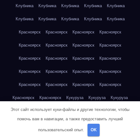
Клубника
Клубника
Клубника
Клубника
Клубника
Клубника
Клубника
Клубника
Клубника
Клубника
Красноярск
Красноярск
Красноярск
Красноярск
Красноярск
Красноярск
Красноярск
Красноярск
Красноярск
Красноярск
Красноярск
Красноярск
Красноярск
Красноярск
Красноярск
Красноярск
Красноярск
Красноярск
Красноярск
Красноярск
Красноярск
Красноярск
Кукуруза
Кукуруза
Кукуруза
Этот сайт использует куки-файлы и другие технологии, чтобы
Кукуруза
Кукуруза
Кукуруза
Кукуруза
Кукуруза
помочь вам в навигации, а также предоставить лучший
Кукуруза
Кукуруза
Кукуруза
Кукуруза
Куриная грудка
пользовательский опыт.
OK
Куриная грудка
Куриная грудка
Куриная грудка