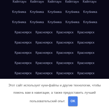
Кейптаун
Кейптаун
Кейптаун
Кейптаун
Кейптаун
Клубника
Клубника
Клубника
Клубника
Клубника
Клубника
Клубника
Клубника
Клубника
Клубника
Красноярск
Красноярск
Красноярск
Красноярск
Красноярск
Красноярск
Красноярск
Красноярск
Красноярск
Красноярск
Красноярск
Красноярск
Красноярск
Красноярск
Красноярск
Красноярск
Красноярск
Красноярск
Красноярск
Красноярск
Красноярск
Красноярск
Кукуруза
Кукуруза
Кукуруза
Этот сайт использует куки-файлы и другие технологии, чтобы
помочь вам в навигации, а также предоставить лучший
Кукуруза
Кукуруза
Кукуруза
Кукуруза
Кукуруза
пользовательский опыт.
OK
Кукуруза
Кукуруза
Кукуруза
Кукуруза
Куриная грудка