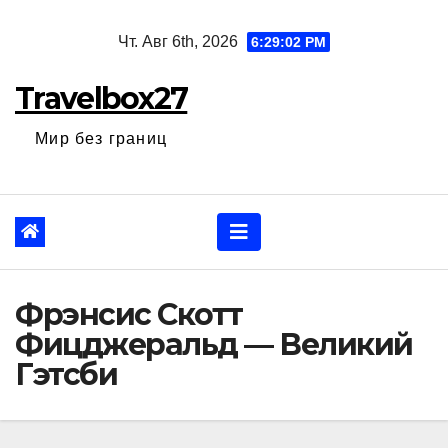
Перейти
Чт. Авг 6th, 2026
6:29:03 PM
к
содержанию
Travelbox27
Мир без границ
Фрэнсис Скотт
Фицджеральд — Великий
Гэтсби