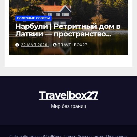
ПОЛЕЗНЫЕ СОВЕТЫ
Нарбули | Ретритный дом в
Латвии — пространство
для саморазвития и
22 МАЯ 2026
TRAVELBOX27_
восстановления
Travelbox27
Мир без границ
Сайт работает на WordPress
|
Тема: Newsup, автор
Themeansar