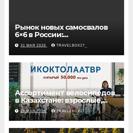
Рынок новых самосвалов
6×6 в России:
характеристики и цены
31 МАЯ 2026
TRAVELBOX27_
Ассортимент велосипедов
в Казахстане: взрослые,
детские и городские
28 МАЯ 2026
TRAVELBOX27_
модели, ценовые
категории и варианты
рассрочки