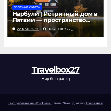
ПОЛЕЗНЫЕ СОВЕТЫ
Нарбули | Ретритный дом в
Латвии — пространство
для саморазвития и
22 МАЯ 2026
TRAVELBOX27_
восстановления
Travelbox27
Мир без границ
Сайт работает на WordPress
|
Тема: Newsup, автор
Themeansar