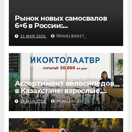
Рынок новых самосвалов
6×6 в России:
характеристики и цены
31 МАЯ 2026
TRAVELBOX27_
Ассортимент велосипедов
в Казахстане: взрослые,
детские и городские
28 МАЯ 2026
TRAVELBOX27_
модели, ценовые
категории и варианты
рассрочки