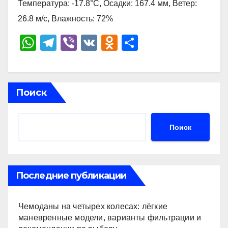
Температура: -17.8°C, Осадки: 167.4 мм, Ветер:
26.8 м/с, Влажность: 72%
W
T
Vi
V
O
О
h
el
b
K
d
тп
at
e
er
n
р
s
gr
o
а
Поиск
A
a
kl
в
p
m
a
и
Поиск
p
ss
ть
ni
ki
Последние публикации
Чемоданы на четырех колесах: лёгкие
маневренные модели, варианты фильтрации и