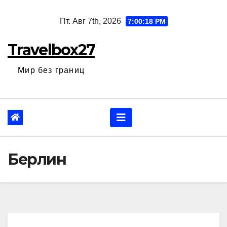
Перейти
Пт. Авг 7th, 2026
7:00:19 PM
к
содержанию
Travelbox27
Мир без границ
Берлин