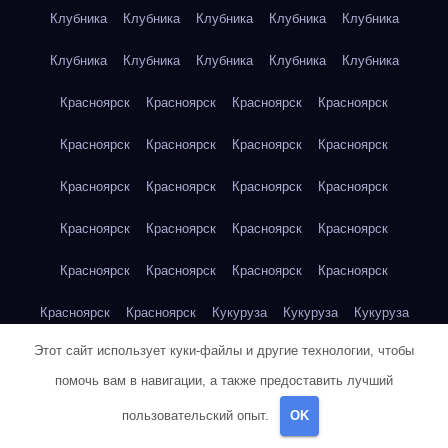
Клубника
Клубника
Клубника
Клубника
Клубника
Клубника
Клубника
Клубника
Клубника
Клубника
Красноярск
Красноярск
Красноярск
Красноярск
Красноярск
Красноярск
Красноярск
Красноярск
Красноярск
Красноярск
Красноярск
Красноярск
Красноярск
Красноярск
Красноярск
Красноярск
Красноярск
Красноярск
Красноярск
Красноярск
Красноярск
Красноярск
Кукуруза
Кукуруза
Кукуруза
Этот сайт использует куки-файлы и другие технологии, чтобы
Кукуруза
Кукуруза
Кукуруза
Кукуруза
Кукуруза
помочь вам в навигации, а также предоставить лучший
Кукуруза
Кукуруза
Кукуруза
Кукуруза
Куриная грудка
пользовательский опыт.
OK
Куриная грудка
Куриная грудка
Куриная грудка