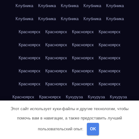
Клубника
Клубника
Клубника
Клубника
Клубника
Клубника
Клубника
Клубника
Клубника
Клубника
Красноярск
Красноярск
Красноярск
Красноярск
Красноярск
Красноярск
Красноярск
Красноярск
Красноярск
Красноярск
Красноярск
Красноярск
Красноярск
Красноярск
Красноярск
Красноярск
Красноярск
Красноярск
Красноярск
Красноярск
Красноярск
Красноярск
Кукуруза
Кукуруза
Кукуруза
Этот сайт использует куки-файлы и другие технологии, чтобы
Кукуруза
Кукуруза
Кукуруза
Кукуруза
Кукуруза
помочь вам в навигации, а также предоставить лучший
Кукуруза
Кукуруза
Кукуруза
Кукуруза
Куриная грудка
пользовательский опыт.
OK
Куриная грудка
Куриная грудка
Куриная грудка