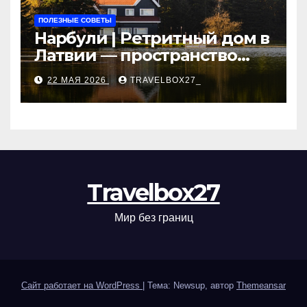
ПОЛЕЗНЫЕ СОВЕТЫ
Нарбули | Ретритный дом в
Латвии — пространство
для саморазвития и
22 МАЯ 2026
TRAVELBOX27_
восстановления
Travelbox27
Мир без границ
Сайт работает на WordPress
|
Тема: Newsup, автор
Themeansar