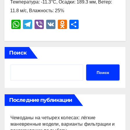
Температура: -11.3°C, Осадки: 189.3 мм, Ветер:
11.8 м/с, Влажность: 25%
W
T
Vi
V
O
О
h
el
b
K
d
тп
at
e
er
n
р
s
gr
o
а
Поиск
A
a
kl
в
p
m
a
и
Поиск
p
ss
ть
ni
ki
Последние публикации
Чемоданы на четырех колесах: лёгкие
маневренные модели, варианты фильтрации и