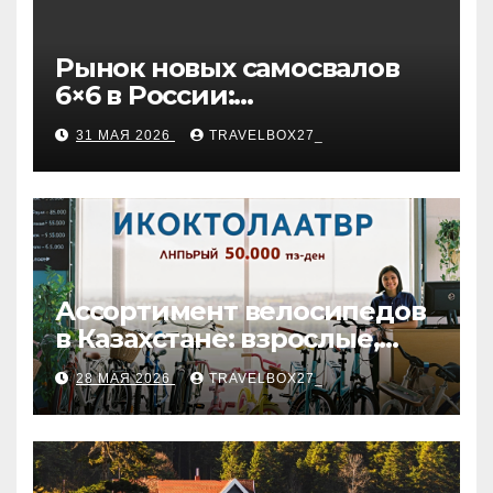
Рынок новых самосвалов
6×6 в России:
характеристики и цены
31 МАЯ 2026
TRAVELBOX27_
Ассортимент велосипедов
в Казахстане: взрослые,
детские и городские
28 МАЯ 2026
TRAVELBOX27_
модели, ценовые
категории и варианты
рассрочки