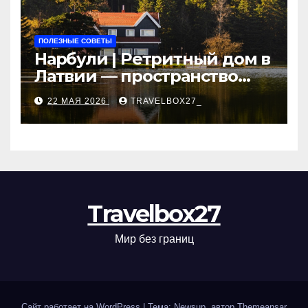
ПОЛЕЗНЫЕ СОВЕТЫ
Нарбули | Ретритный дом в
Латвии — пространство
для саморазвития и
22 МАЯ 2026
TRAVELBOX27_
восстановления
Travelbox27
Мир без границ
Сайт работает на WordPress
|
Тема: Newsup, автор
Themeansar