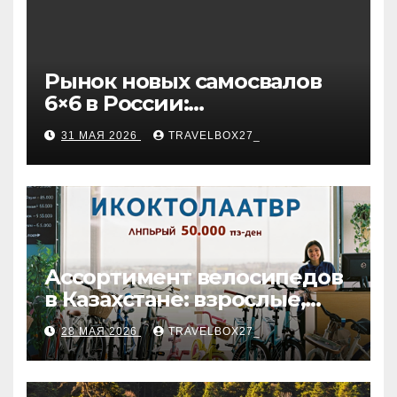
Рынок новых самосвалов
6×6 в России:
характеристики и цены
31 МАЯ 2026
TRAVELBOX27_
Ассортимент велосипедов
в Казахстане: взрослые,
детские и городские
28 МАЯ 2026
TRAVELBOX27_
модели, ценовые
категории и варианты
рассрочки