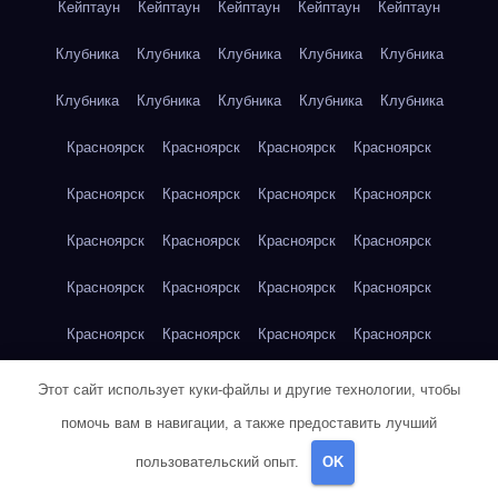
Кейптаун
Кейптаун
Кейптаун
Кейптаун
Кейптаун
Клубника
Клубника
Клубника
Клубника
Клубника
Клубника
Клубника
Клубника
Клубника
Клубника
Красноярск
Красноярск
Красноярск
Красноярск
Красноярск
Красноярск
Красноярск
Красноярск
Красноярск
Красноярск
Красноярск
Красноярск
Красноярск
Красноярск
Красноярск
Красноярск
Красноярск
Красноярск
Красноярск
Красноярск
Красноярск
Красноярск
Кукуруза
Кукуруза
Кукуруза
Этот сайт использует куки-файлы и другие технологии, чтобы
помочь вам в навигации, а также предоставить лучший
Кукуруза
Кукуруза
Кукуруза
Кукуруза
Кукуруза
пользовательский опыт.
OK
Кукуруза
Кукуруза
Кукуруза
Кукуруза
Куриная грудка