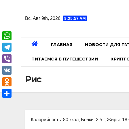
Перейти
к
Вс. Авг 9th, 2026
9:25:58 AM
содержанию
ГЛАВНАЯ
НОВОСТИ ДЛЯ ПУ
W
h
T
ПИТАЕМСЯ В ПУТЕШЕСТВИИ
КРИПТ
a
e
V
t
l
Рис
i
V
s
e
b
K
A
O
g
e
p
d
r
О
r
p
n
a
т
o
Калорийность: 80 ккал, Белки: 2.5 г, Жиры: 18.0
m
п
k