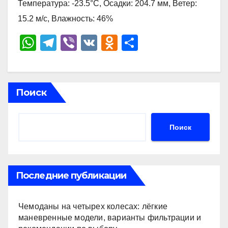
Температура: -23.5°C, Осадки: 204.7 мм, Ветер:
15.2 м/с, Влажность: 46%
W
T
Vi
V
O
О
h
el
b
K
d
тп
at
e
er
n
р
s
gr
o
а
Поиск
A
a
kl
в
p
m
a
и
Поиск
p
ss
ть
ni
ki
Последние публикации
Чемоданы на четырех колесах: лёгкие
маневренные модели, варианты фильтрации и