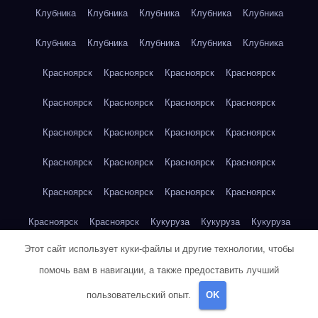
Клубника
Клубника
Клубника
Клубника
Клубника
Клубника
Клубника
Клубника
Клубника
Клубника
Красноярск
Красноярск
Красноярск
Красноярск
Красноярск
Красноярск
Красноярск
Красноярск
Красноярск
Красноярск
Красноярск
Красноярск
Красноярск
Красноярск
Красноярск
Красноярск
Красноярск
Красноярск
Красноярск
Красноярск
Красноярск
Красноярск
Кукуруза
Кукуруза
Кукуруза
Этот сайт использует куки-файлы и другие технологии, чтобы
Кукуруза
Кукуруза
Кукуруза
Кукуруза
Кукуруза
помочь вам в навигации, а также предоставить лучший
Кукуруза
Кукуруза
Кукуруза
Кукуруза
Куриная грудка
пользовательский опыт.
OK
Куриная грудка
Куриная грудка
Куриная грудка