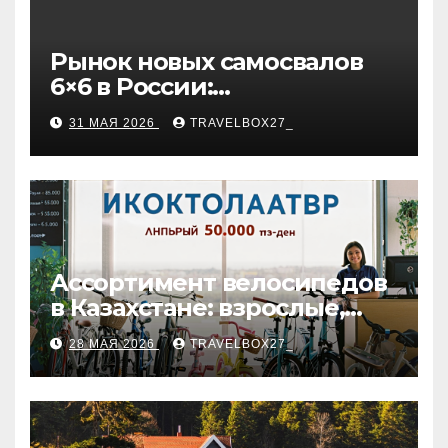
Рынок новых самосвалов
6×6 в России:
характеристики и цены
31 МАЯ 2026
TRAVELBOX27_
Ассортимент велосипедов
в Казахстане: взрослые,
детские и городские
28 МАЯ 2026
TRAVELBOX27_
модели, ценовые
категории и варианты
рассрочки