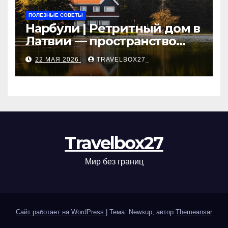
ПОЛЕЗНЫЕ СОВЕТЫ
Нарбули | Ретритный дом в
Латвии — пространство
для саморазвития и
22 МАЯ 2026
TRAVELBOX27_
восстановления
Travelbox27
Мир без границ
Сайт работает на WordPress
|
Тема: Newsup, автор
Themeansar