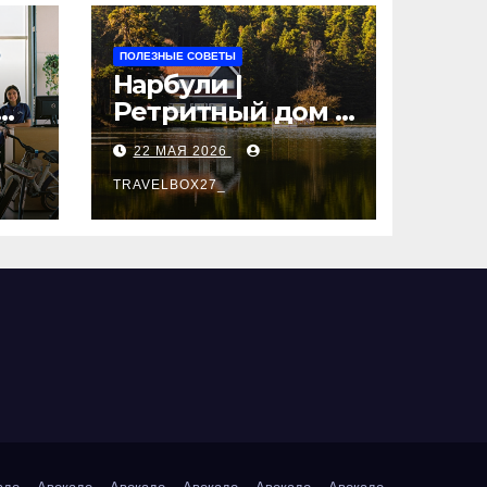
ПОЛЕЗНЫЕ СОВЕТЫ
Нарбули |
Ретритный дом в
Латвии —
22 МАЯ 2026
пространство
для
TRAVELBOX27_
саморазвития и
вые
восстановления