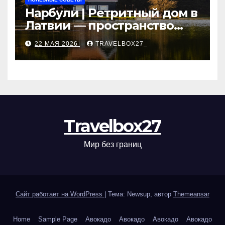
Нарбули | Ретритный дом в
Латвии — пространство
для саморазвития и
22 МАЯ 2026
TRAVELBOX27_
восстановления
Travelbox27
Мир без границ
Сайт работает на WordPress
|
Тема: Newsup, автор
Themeansar
Home
Sample Page
Авокадо
Авокадо
Авокадо
Авокадо