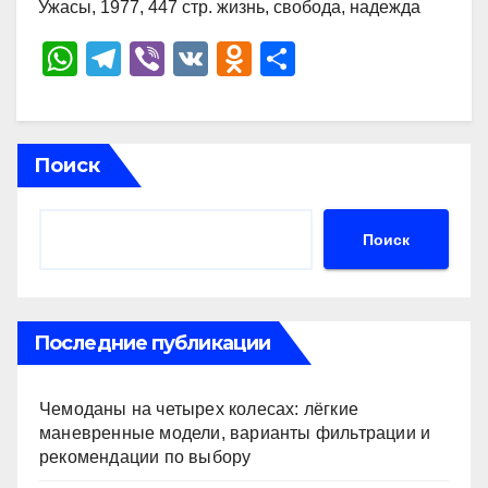
Ужасы, 1977, 447 стр. жизнь, свобода, надежда
W
T
Vi
V
O
О
h
el
b
K
d
тп
at
e
er
n
р
s
gr
o
а
Поиск
A
a
kl
в
p
m
a
и
Поиск
p
ss
ть
ni
ki
Последние публикации
Чемоданы на четырех колесах: лёгкие
маневренные модели, варианты фильтрации и
рекомендации по выбору