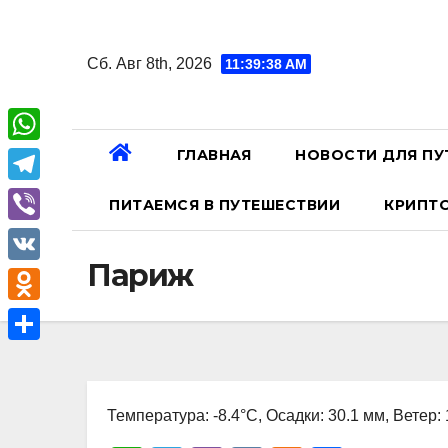
Перейти
к
Сб. Авг 8th, 2026
11:39:39 AM
содержанию
ГЛАВНАЯ
НОВОСТИ ДЛЯ ПУ
W
h
T
ПИТАЕМСЯ В ПУТЕШЕСТВИИ
КРИПТ
a
e
V
t
l
Париж
i
V
s
e
b
K
A
O
g
e
p
d
r
О
r
p
n
a
т
o
Температура: -8.4°C, Осадки: 30.1 мм, Ветер:
m
п
k