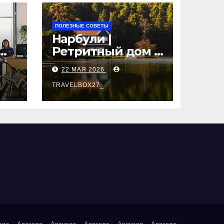
ПОЛЕЗНЫЕ СОВЕТЫ
Нарбули |
Ретритный дом в
Латвии —
22 МАЯ 2026
пространство
для
TRAVELBOX27_
саморазвития и
вые
восстановления