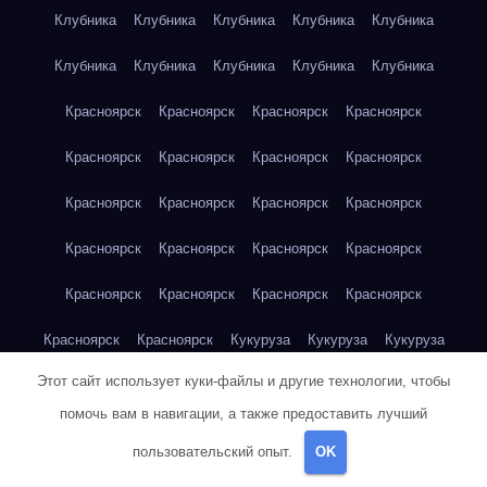
Клубника
Клубника
Клубника
Клубника
Клубника
Клубника
Клубника
Клубника
Клубника
Клубника
Красноярск
Красноярск
Красноярск
Красноярск
Красноярск
Красноярск
Красноярск
Красноярск
Красноярск
Красноярск
Красноярск
Красноярск
Красноярск
Красноярск
Красноярск
Красноярск
Красноярск
Красноярск
Красноярск
Красноярск
Красноярск
Красноярск
Кукуруза
Кукуруза
Кукуруза
Этот сайт использует куки-файлы и другие технологии, чтобы
Кукуруза
Кукуруза
Кукуруза
Кукуруза
Кукуруза
помочь вам в навигации, а также предоставить лучший
Кукуруза
Кукуруза
Кукуруза
Кукуруза
Куриная грудка
пользовательский опыт.
OK
Куриная грудка
Куриная грудка
Куриная грудка