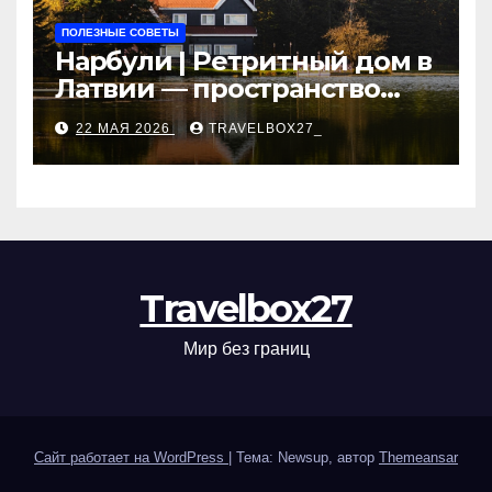
ПОЛЕЗНЫЕ СОВЕТЫ
Нарбули | Ретритный дом в
Латвии — пространство
для саморазвития и
22 МАЯ 2026
TRAVELBOX27_
восстановления
Travelbox27
Мир без границ
Сайт работает на WordPress
|
Тема: Newsup, автор
Themeansar