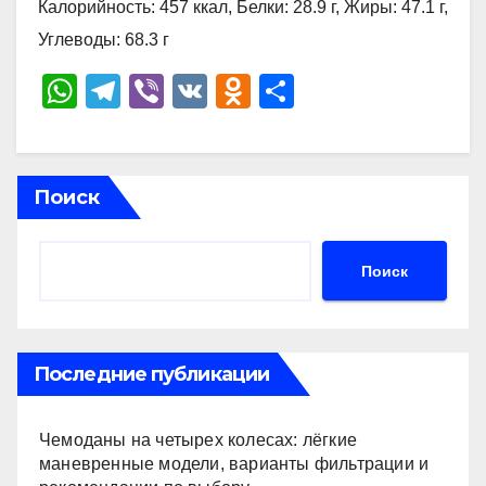
Калорийность: 457 ккал, Белки: 28.9 г, Жиры: 47.1 г,
Углеводы: 68.3 г
W
T
Vi
V
O
О
h
el
b
K
d
тп
at
e
er
n
р
s
gr
o
а
Поиск
A
a
kl
в
p
m
a
и
Поиск
p
ss
ть
ni
ki
Последние публикации
Чемоданы на четырех колесах: лёгкие
маневренные модели, варианты фильтрации и