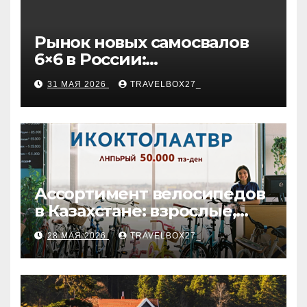
Рынок новых самосвалов
6×6 в России:
характеристики и цены
31 МАЯ 2026
TRAVELBOX27_
Ассортимент велосипедов
в Казахстане: взрослые,
детские и городские
28 МАЯ 2026
TRAVELBOX27_
модели, ценовые
категории и варианты
рассрочки