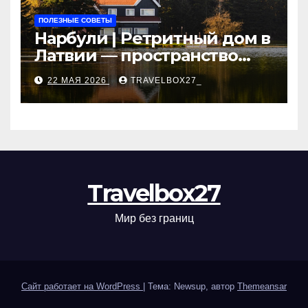
ПОЛЕЗНЫЕ СОВЕТЫ
Нарбули | Ретритный дом в
Латвии — пространство
для саморазвития и
22 МАЯ 2026
TRAVELBOX27_
восстановления
Travelbox27
Мир без границ
Сайт работает на WordPress
|
Тема: Newsup, автор
Themeansar