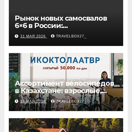
Рынок новых самосвалов
6×6 в России:
характеристики и цены
31 МАЯ 2026
TRAVELBOX27_
Ассортимент велосипедов
в Казахстане: взрослые,
детские и городские
28 МАЯ 2026
TRAVELBOX27_
модели, ценовые
категории и варианты
рассрочки