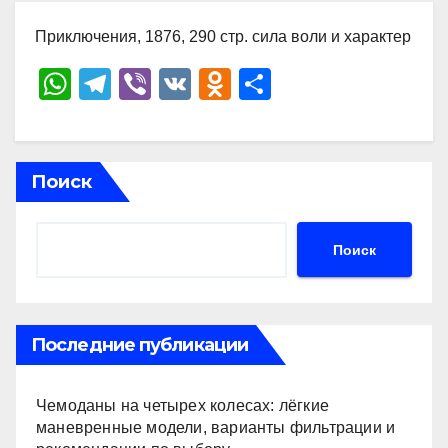
Приключения, 1876, 290 стр. сила воли и характер
W
T
Vi
V
O
О
h
el
b
K
d
тп
at
e
er
n
р
s
gr
o
а
Поиск
A
a
kl
в
p
m
a
и
Поиск
p
ss
ть
ni
ki
Последние публикации
Чемоданы на четырех колесах: лёгкие
маневренные модели, варианты фильтрации и