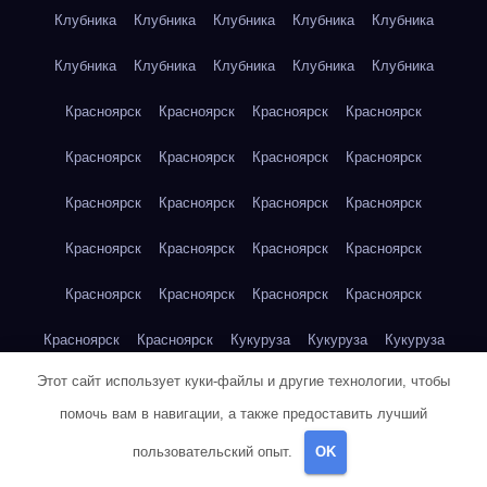
Клубника
Клубника
Клубника
Клубника
Клубника
Клубника
Клубника
Клубника
Клубника
Клубника
Красноярск
Красноярск
Красноярск
Красноярск
Красноярск
Красноярск
Красноярск
Красноярск
Красноярск
Красноярск
Красноярск
Красноярск
Красноярск
Красноярск
Красноярск
Красноярск
Красноярск
Красноярск
Красноярск
Красноярск
Красноярск
Красноярск
Кукуруза
Кукуруза
Кукуруза
Этот сайт использует куки-файлы и другие технологии, чтобы
Кукуруза
Кукуруза
Кукуруза
Кукуруза
Кукуруза
помочь вам в навигации, а также предоставить лучший
Кукуруза
Кукуруза
Кукуруза
Кукуруза
Куриная грудка
пользовательский опыт.
OK
Куриная грудка
Куриная грудка
Куриная грудка