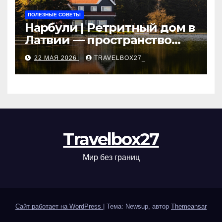
ПОЛЕЗНЫЕ СОВЕТЫ
Нарбули | Ретритный дом в
Латвии — пространство
для саморазвития и
22 МАЯ 2026
TRAVELBOX27_
восстановления
Travelbox27
Мир без границ
Сайт работает на WordPress
|
Тема: Newsup, автор
Themeansar