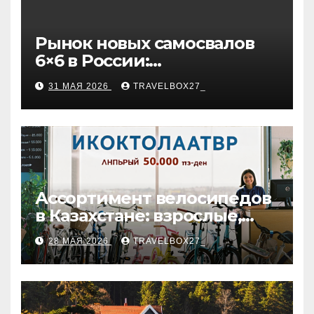
Рынок новых самосвалов
6×6 в России:
характеристики и цены
31 МАЯ 2026
TRAVELBOX27_
Ассортимент велосипедов
в Казахстане: взрослые,
детские и городские
28 МАЯ 2026
TRAVELBOX27_
модели, ценовые
категории и варианты
рассрочки