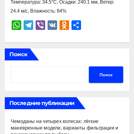
Температура: 34.5°C, Осадки: 240.1 мм, Ветер:
24.4 м/с, Влажность: 84%
W
T
Vi
V
O
О
h
el
b
K
d
тп
at
e
er
n
р
s
gr
o
а
Поиск
A
a
kl
в
p
m
a
и
Поиск
p
ss
ть
ni
ki
Последние публикации
Чемоданы на четырех колесах: лёгкие
маневренные модели, варианты фильтрации и