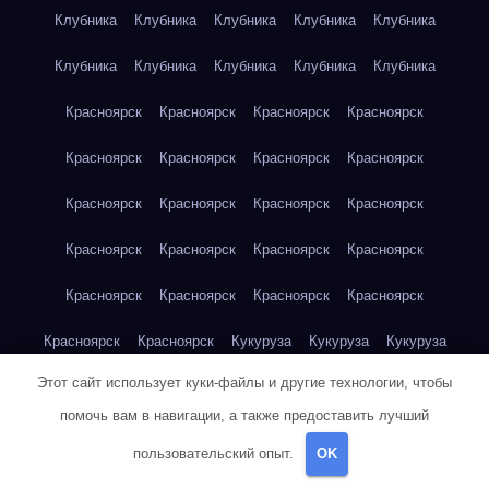
Клубника
Клубника
Клубника
Клубника
Клубника
Клубника
Клубника
Клубника
Клубника
Клубника
Красноярск
Красноярск
Красноярск
Красноярск
Красноярск
Красноярск
Красноярск
Красноярск
Красноярск
Красноярск
Красноярск
Красноярск
Красноярск
Красноярск
Красноярск
Красноярск
Красноярск
Красноярск
Красноярск
Красноярск
Красноярск
Красноярск
Кукуруза
Кукуруза
Кукуруза
Этот сайт использует куки-файлы и другие технологии, чтобы
Кукуруза
Кукуруза
Кукуруза
Кукуруза
Кукуруза
помочь вам в навигации, а также предоставить лучший
Кукуруза
Кукуруза
Кукуруза
Кукуруза
Куриная грудка
пользовательский опыт.
OK
Куриная грудка
Куриная грудка
Куриная грудка