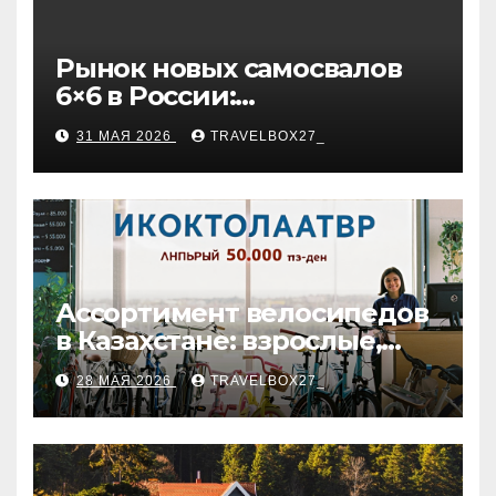
Рынок новых самосвалов
6×6 в России:
характеристики и цены
31 МАЯ 2026
TRAVELBOX27_
Ассортимент велосипедов
в Казахстане: взрослые,
детские и городские
28 МАЯ 2026
TRAVELBOX27_
модели, ценовые
категории и варианты
рассрочки