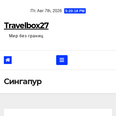
Перейти
Пт. Авг 7th, 2026
5:20:19 PM
к
содержанию
Travelbox27
Мир без границ
Сингапур