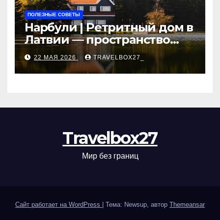
ПОЛЕЗНЫЕ СОВЕТЫ
Нарбули | Ретритный дом в
Латвии — пространство
для саморазвития и
22 МАЯ 2026
TRAVELBOX27_
восстановления
Travelbox27
Мир без границ
Сайт работает на WordPress
|
Тема: Newsup, автор
Themeansar