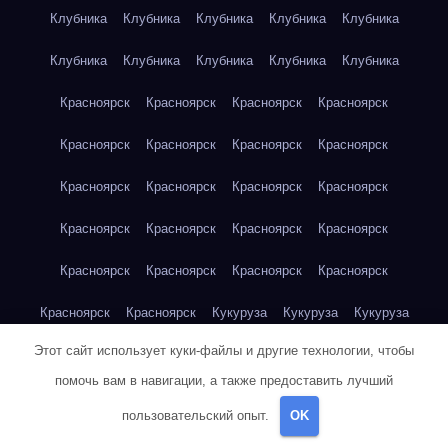
Клубника
Клубника
Клубника
Клубника
Клубника
Клубника
Клубника
Клубника
Клубника
Клубника
Красноярск
Красноярск
Красноярск
Красноярск
Красноярск
Красноярск
Красноярск
Красноярск
Красноярск
Красноярск
Красноярск
Красноярск
Красноярск
Красноярск
Красноярск
Красноярск
Красноярск
Красноярск
Красноярск
Красноярск
Красноярск
Красноярск
Кукуруза
Кукуруза
Кукуруза
Этот сайт использует куки-файлы и другие технологии, чтобы
Кукуруза
Кукуруза
Кукуруза
Кукуруза
Кукуруза
помочь вам в навигации, а также предоставить лучший
Кукуруза
Кукуруза
Кукуруза
Кукуруза
Куриная грудка
пользовательский опыт.
OK
Куриная грудка
Куриная грудка
Куриная грудка