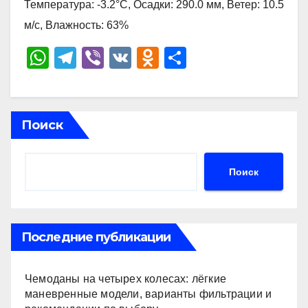
Температура: -3.2°C, Осадки: 290.0 мм, Ветер: 10.5
м/с, Влажность: 63%
W
T
Vi
V
O
О
h
el
b
K
d
тп
at
e
er
n
р
s
gr
o
а
Поиск
A
a
kl
в
p
m
a
и
Поиск
p
ss
ть
ni
ki
Последние публикации
Чемоданы на четырех колесах: лёгкие
маневренные модели, варианты фильтрации и