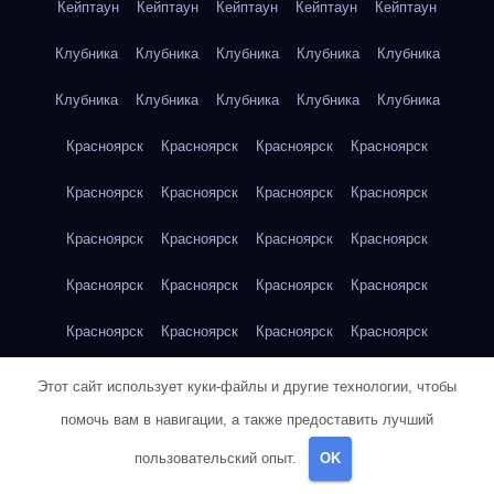
Кейптаун
Кейптаун
Кейптаун
Кейптаун
Кейптаун
Клубника
Клубника
Клубника
Клубника
Клубника
Клубника
Клубника
Клубника
Клубника
Клубника
Красноярск
Красноярск
Красноярск
Красноярск
Красноярск
Красноярск
Красноярск
Красноярск
Красноярск
Красноярск
Красноярск
Красноярск
Красноярск
Красноярск
Красноярск
Красноярск
Красноярск
Красноярск
Красноярск
Красноярск
Красноярск
Красноярск
Кукуруза
Кукуруза
Кукуруза
Этот сайт использует куки-файлы и другие технологии, чтобы
помочь вам в навигации, а также предоставить лучший
Кукуруза
Кукуруза
Кукуруза
Кукуруза
Кукуруза
пользовательский опыт.
OK
Кукуруза
Кукуруза
Кукуруза
Кукуруза
Куриная грудка