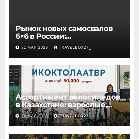
Рынок новых самосвалов
6×6 в России:
характеристики и цены
31 МАЯ 2026
TRAVELBOX27_
Ассортимент велосипедов
в Казахстане: взрослые,
детские и городские
28 МАЯ 2026
TRAVELBOX27_
модели, ценовые
категории и варианты
рассрочки