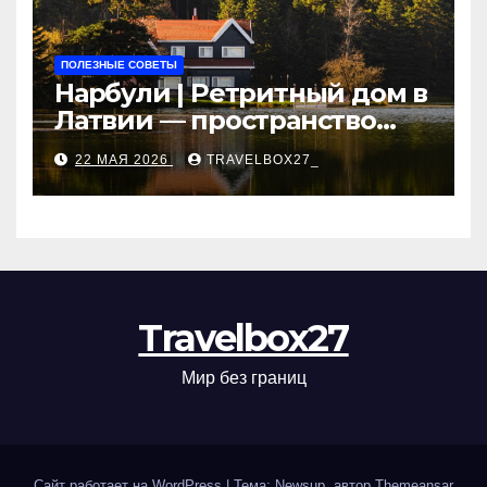
ПОЛЕЗНЫЕ СОВЕТЫ
Нарбули | Ретритный дом в
Латвии — пространство
для саморазвития и
22 МАЯ 2026
TRAVELBOX27_
восстановления
Travelbox27
Мир без границ
Сайт работает на WordPress
|
Тема: Newsup, автор
Themeansar