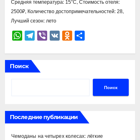
Средняя температура: 15°C, Стоимость отеля:
2500₽, Количество достопримечательностей: 28,
Лучший сезон: лето
W
T
Vi
V
O
О
h
el
b
K
d
тп
at
e
er
n
р
s
gr
o
а
Поиск
A
a
kl
в
p
m
a
и
Поиск
p
ss
ть
ni
ki
Последние публикации
Чемоданы на четырех колесах: лёгкие