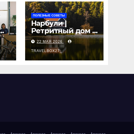
ПОЛЕЗНЫЕ СОВЕТЫ
Нарбули |
Ретритный дом в
Латвии —
22 МАЯ 2026
пространство
для
TRAVELBOX27_
саморазвития и
вые
восстановления