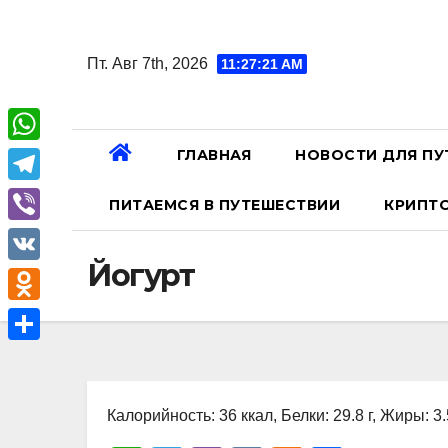
Перейти
к
Пт. Авг 7th, 2026
11:27:22 AM
содержанию
ГЛАВНАЯ
НОВОСТИ ДЛЯ ПУ
W
h
T
ПИТАЕМСЯ В ПУТЕШЕСТВИИ
КРИПТ
a
e
V
t
l
Йогурт
i
V
s
e
b
K
A
O
g
e
p
d
r
О
r
p
n
a
т
o
Калорийность: 36 ккал, Белки: 29.8 г, Жиры: 3.5
m
п
k