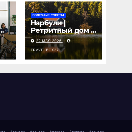
ПОЛЕЗНЫЕ СОВЕТЫ
Нарбули |
Ретритный дом в
Латвии —
22 МАЯ 2026
пространство
для
TRAVELBOX27_
саморазвития и
вые
восстановления