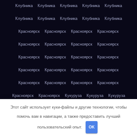
Клубника
Клубника
Клубника
Клубника
Клубника
Клубника
Клубника
Клубника
Клубника
Клубника
Красноярск
Красноярск
Красноярск
Красноярск
Красноярск
Красноярск
Красноярск
Красноярск
Красноярск
Красноярск
Красноярск
Красноярск
Красноярск
Красноярск
Красноярск
Красноярск
Красноярск
Красноярск
Красноярск
Красноярск
Красноярск
Красноярск
Кукуруза
Кукуруза
Кукуруза
Этот сайт использует куки-файлы и другие технологии, чтобы
Кукуруза
Кукуруза
Кукуруза
Кукуруза
Кукуруза
помочь вам в навигации, а также предоставить лучший
Кукуруза
Кукуруза
Кукуруза
Кукуруза
Куриная грудка
пользовательский опыт.
OK
Куриная грудка
Куриная грудка
Куриная грудка