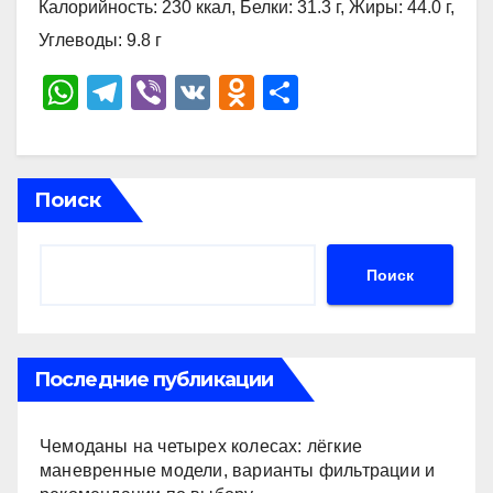
Калорийность: 230 ккал, Белки: 31.3 г, Жиры: 44.0 г,
Углеводы: 9.8 г
W
T
Vi
V
O
О
h
el
b
K
d
тп
at
e
er
n
р
s
gr
o
а
Поиск
A
a
kl
в
p
m
a
и
Поиск
p
ss
ть
ni
ki
Последние публикации
Чемоданы на четырех колесах: лёгкие
маневренные модели, варианты фильтрации и