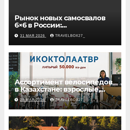
Рынок новых самосвалов
6×6 в России:
характеристики и цены
31 МАЯ 2026
TRAVELBOX27_
Ассортимент велосипедов
в Казахстане: взрослые,
детские и городские
28 МАЯ 2026
TRAVELBOX27_
модели, ценовые
категории и варианты
рассрочки