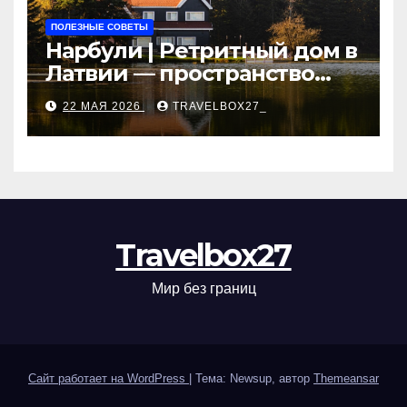
ПОЛЕЗНЫЕ СОВЕТЫ
Нарбули | Ретритный дом в
Латвии — пространство
для саморазвития и
22 МАЯ 2026
TRAVELBOX27_
восстановления
Travelbox27
Мир без границ
Сайт работает на WordPress
|
Тема: Newsup, автор
Themeansar