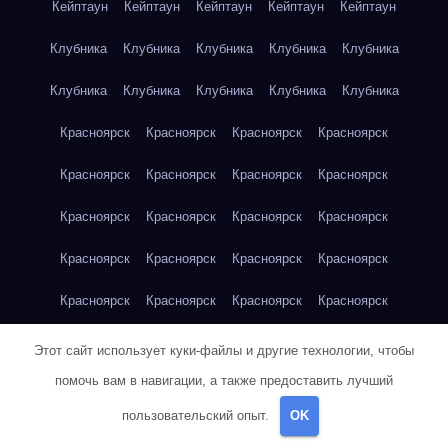
Кейптаун
Кейптаун
Кейптаун
Кейптаун
Кейптаун
Клубника
Клубника
Клубника
Клубника
Клубника
Клубника
Клубника
Клубника
Клубника
Клубника
Красноярск
Красноярск
Красноярск
Красноярск
Красноярск
Красноярск
Красноярск
Красноярск
Красноярск
Красноярск
Красноярск
Красноярск
Красноярск
Красноярск
Красноярск
Красноярск
Красноярск
Красноярск
Красноярск
Красноярск
Красноярск
Красноярск
Кукуруза
Кукуруза
Кукуруза
Этот сайт использует куки-файлы и другие технологии, чтобы
помочь вам в навигации, а также предоставить лучший
Кукуруза
Кукуруза
Кукуруза
Кукуруза
Кукуруза
пользовательский опыт.
OK
Кукуруза
Кукуруза
Кукуруза
Кукуруза
Куриная грудка