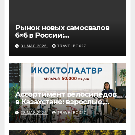
Рынок новых самосвалов
6×6 в России:
характеристики и цены
31 МАЯ 2026
TRAVELBOX27_
Ассортимент велосипедов
в Казахстане: взрослые,
детские и городские
28 МАЯ 2026
TRAVELBOX27_
модели, ценовые
категории и варианты
рассрочки