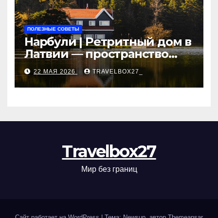
ПОЛЕЗНЫЕ СОВЕТЫ
Нарбули | Ретритный дом в
Латвии — пространство
для саморазвития и
22 МАЯ 2026
TRAVELBOX27_
восстановления
Travelbox27
Мир без границ
Сайт работает на WordPress
|
Тема: Newsup, автор
Themeansar