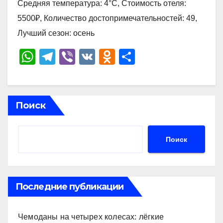
Средняя температура: 4°C, Стоимость отеля:
5500₽, Количество достопримечательностей: 49,
Лучший сезон: осень
W
T
Vi
V
O
О
h
el
b
K
d
тп
at
e
er
n
р
s
gr
o
а
Поиск
A
a
kl
в
p
m
a
и
Поиск
p
ss
ть
ni
ki
Последние публикации
Чемоданы на четырех колесах: лёгкие