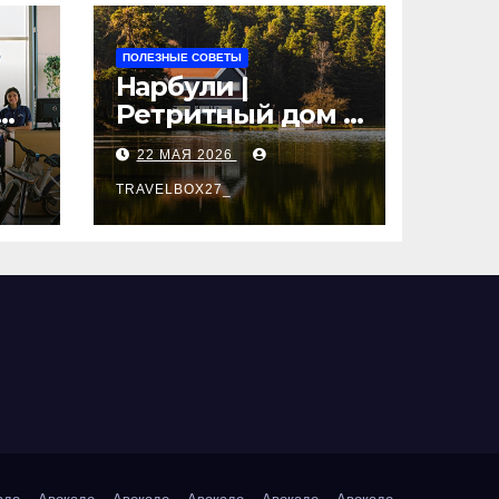
ПОЛЕЗНЫЕ СОВЕТЫ
Нарбули |
Ретритный дом в
Латвии —
22 МАЯ 2026
пространство
для
TRAVELBOX27_
саморазвития и
вые
восстановления