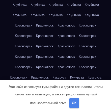
Клубника
Клубника
Клубника
Клубника
Клубника
Клубника
Клубника
Клубника
Клубника
Клубника
Красноярск
Красноярск
Красноярск
Красноярск
Красноярск
Красноярск
Красноярск
Красноярск
Красноярск
Красноярск
Красноярск
Красноярск
Красноярск
Красноярск
Красноярск
Красноярск
Красноярск
Красноярск
Красноярск
Красноярск
Красноярск
Красноярск
Кукуруза
Кукуруза
Кукуруза
Этот сайт использует куки-файлы и другие технологии, чтобы
Кукуруза
Кукуруза
Кукуруза
Кукуруза
Кукуруза
помочь вам в навигации, а также предоставить лучший
Кукуруза
Кукуруза
Кукуруза
Кукуруза
Куриная грудка
пользовательский опыт.
OK
Куриная грудка
Куриная грудка
Куриная грудка