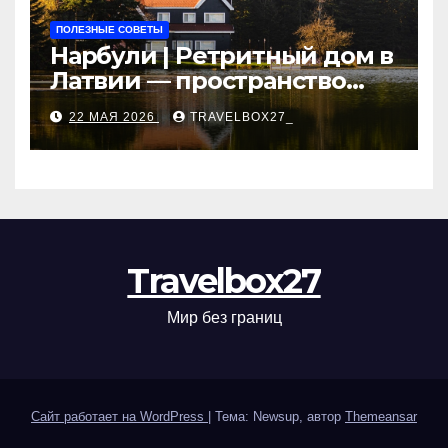
ПОЛЕЗНЫЕ СОВЕТЫ
Нарбули | Ретритный дом в
Латвии — пространство
для саморазвития и
22 МАЯ 2026
TRAVELBOX27_
восстановления
Travelbox27
Мир без границ
Сайт работает на WordPress
|
Тема: Newsup, автор
Themeansar