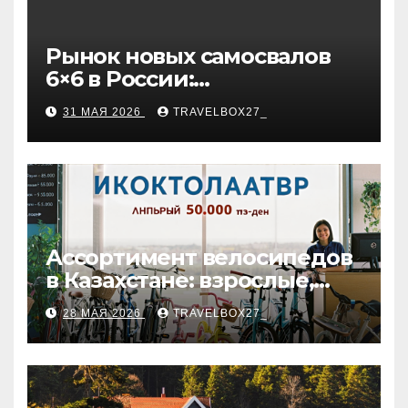
Рынок новых самосвалов
6×6 в России:
характеристики и цены
31 МАЯ 2026
TRAVELBOX27_
Ассортимент велосипедов
в Казахстане: взрослые,
детские и городские
28 МАЯ 2026
TRAVELBOX27_
модели, ценовые
категории и варианты
рассрочки