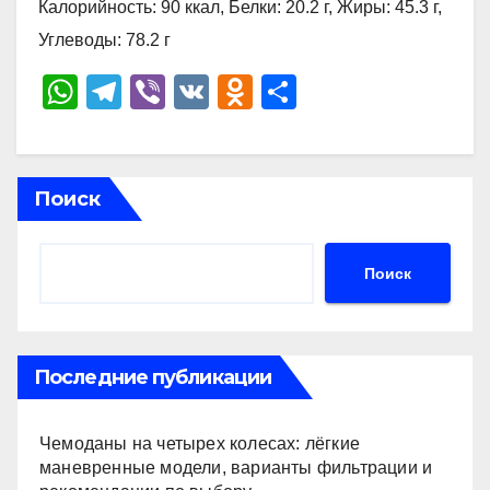
Калорийность: 90 ккал, Белки: 20.2 г, Жиры: 45.3 г,
Углеводы: 78.2 г
W
T
Vi
V
O
О
h
el
b
K
d
тп
at
e
er
n
р
s
gr
o
а
Поиск
A
a
kl
в
p
m
a
и
Поиск
p
ss
ть
ni
ki
Последние публикации
Чемоданы на четырех колесах: лёгкие
маневренные модели, варианты фильтрации и