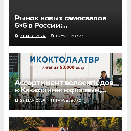
Рынок новых самосвалов
6×6 в России:
характеристики и цены
31 МАЯ 2026
TRAVELBOX27_
Ассортимент велосипедов
в Казахстане: взрослые,
детские и городские
28 МАЯ 2026
TRAVELBOX27_
модели, ценовые
категории и варианты
рассрочки