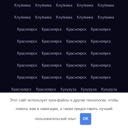
Клубника
Клубника
Клубника
Клубника
Клубника
Клубника
Клубника
Клубника
Клубника
Клубника
Красноярск
Красноярск
Красноярск
Красноярск
Красноярск
Красноярск
Красноярск
Красноярск
Красноярск
Красноярск
Красноярск
Красноярск
Красноярск
Красноярск
Красноярск
Красноярск
Красноярск
Красноярск
Красноярск
Красноярск
Красноярск
Красноярск
Кукуруза
Кукуруза
Кукуруза
Этот сайт использует куки-файлы и другие технологии, чтобы
Кукуруза
Кукуруза
Кукуруза
Кукуруза
Кукуруза
помочь вам в навигации, а также предоставить лучший
Кукуруза
Кукуруза
Кукуруза
Кукуруза
Куриная грудка
пользовательский опыт.
OK
Куриная грудка
Куриная грудка
Куриная грудка