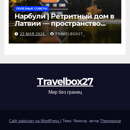
ПОЛЕЗНЫЕ СОВЕТЫ
Нарбули | Ретритный дом в
Латвии — пространство
для саморазвития и
22 МАЯ 2026
TRAVELBOX27_
восстановления
Travelbox27
Мир без границ
Сайт работает на WordPress
|
Тема: Newsup, автор
Themeansar