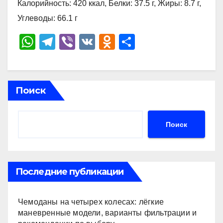
Калорийность: 420 ккал, Белки: 37.5 г, Жиры: 8.7 г,
Углеводы: 66.1 г
W
T
Vi
V
O
О
h
el
b
K
d
тп
at
e
er
n
р
s
gr
o
а
Поиск
A
a
kl
в
p
m
a
и
Поиск
p
ss
ть
ni
ki
Последние публикации
Чемоданы на четырех колесах: лёгкие
маневренные модели, варианты фильтрации и