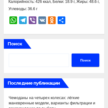
Калорийность: 426 ккал, Белки: 18.9 г, Жиры: 48.6 г,
Углеводы: 36.6 г
W
T
Vi
V
O
О
h
el
b
K
d
тп
at
e
er
n
р
s
gr
o
а
Поиск
A
a
kl
в
p
m
a
и
Поиск
p
ss
ть
ni
ki
Последние публикации
Чемоданы на четырех колесах: лёгкие
маневренные модели, варианты фильтрации и