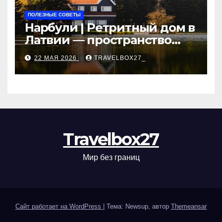
ПОЛЕЗНЫЕ СОВЕТЫ
Нарбули | Ретритный дом в
Латвии — пространство
для саморазвития и
22 МАЯ 2026
TRAVELBOX27_
восстановления
Travelbox27
Мир без границ
Сайт работает на WordPress
|
Тема: Newsup, автор
Themeansar