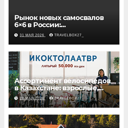
Рынок новых самосвалов
6×6 в России:
характеристики и цены
31 МАЯ 2026
TRAVELBOX27_
Ассортимент велосипедов
в Казахстане: взрослые,
детские и городские
28 МАЯ 2026
TRAVELBOX27_
модели, ценовые
категории и варианты
рассрочки