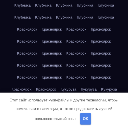
Клубника
Клубника
Клубника
Клубника
Клубника
Клубника
Клубника
Клубника
Клубника
Клубника
Красноярск
Красноярск
Красноярск
Красноярск
Красноярск
Красноярск
Красноярск
Красноярск
Красноярск
Красноярск
Красноярск
Красноярск
Красноярск
Красноярск
Красноярск
Красноярск
Красноярск
Красноярск
Красноярск
Красноярск
Красноярск
Красноярск
Кукуруза
Кукуруза
Кукуруза
Этот сайт использует куки-файлы и другие технологии, чтобы
Кукуруза
Кукуруза
Кукуруза
Кукуруза
Кукуруза
помочь вам в навигации, а также предоставить лучший
Кукуруза
Кукуруза
Кукуруза
Кукуруза
Куриная грудка
пользовательский опыт.
OK
Куриная грудка
Куриная грудка
Куриная грудка