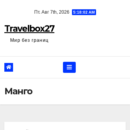
Перейти
Пт. Авг 7th, 2026
5:18:03 AM
к
содержанию
Travelbox27
Мир без границ
Манго