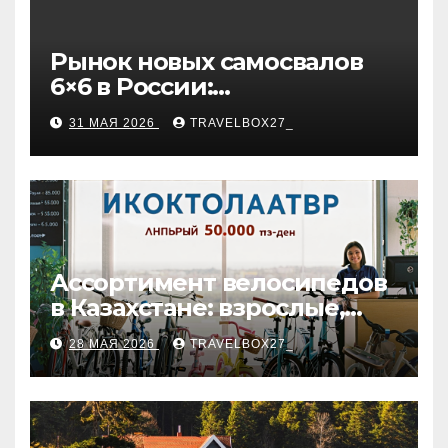
Рынок новых самосвалов
6×6 в России:
характеристики и цены
31 МАЯ 2026
TRAVELBOX27_
Ассортимент велосипедов
в Казахстане: взрослые,
детские и городские
28 МАЯ 2026
TRAVELBOX27_
модели, ценовые
категории и варианты
рассрочки