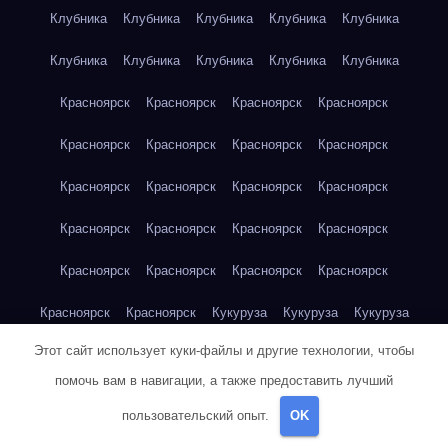
Клубника
Клубника
Клубника
Клубника
Клубника
Клубника
Клубника
Клубника
Клубника
Клубника
Красноярск
Красноярск
Красноярск
Красноярск
Красноярск
Красноярск
Красноярск
Красноярск
Красноярск
Красноярск
Красноярск
Красноярск
Красноярск
Красноярск
Красноярск
Красноярск
Красноярск
Красноярск
Красноярск
Красноярск
Красноярск
Красноярск
Кукуруза
Кукуруза
Кукуруза
Этот сайт использует куки-файлы и другие технологии, чтобы
Кукуруза
Кукуруза
Кукуруза
Кукуруза
Кукуруза
помочь вам в навигации, а также предоставить лучший
Кукуруза
Кукуруза
Кукуруза
Кукуруза
Куриная грудка
пользовательский опыт.
OK
Куриная грудка
Куриная грудка
Куриная грудка