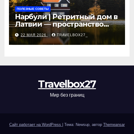
ПОЛЕЗНЫЕ СОВЕТЫ
Нарбули | Ретритный дом в
Латвии — пространство
для саморазвития и
22 МАЯ 2026
TRAVELBOX27_
восстановления
Travelbox27
Мир без границ
Сайт работает на WordPress
|
Тема: Newsup, автор
Themeansar