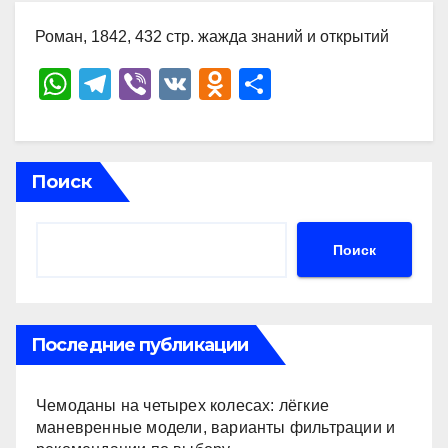
Роман, 1842, 432 стр. жажда знаний и открытий
W
T
Vi
V
O
О
h
el
b
K
d
тп
at
e
er
n
р
s
gr
o
а
Поиск
A
a
kl
в
p
m
a
и
Поиск
p
ss
ть
ni
ki
Последние публикации
Чемоданы на четырех колесах: лёгкие
маневренные модели, варианты фильтрации и