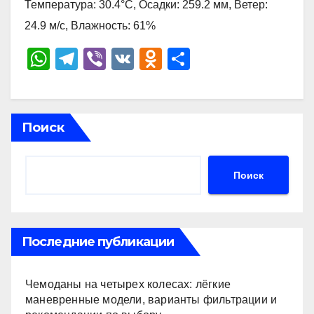
Температура: 30.4°C, Осадки: 259.2 мм, Ветер:
24.9 м/с, Влажность: 61%
W
T
Vi
V
O
О
h
el
b
K
d
тп
at
e
er
n
р
s
gr
o
а
Поиск
A
a
kl
в
p
m
a
и
Поиск
p
ss
ть
ni
ki
Последние публикации
Чемоданы на четырех колесах: лёгкие
маневренные модели, варианты фильтрации и