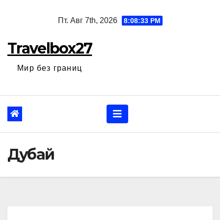
Перейти
Пт. Авг 7th, 2026
8:08:34 PM
к
содержанию
Travelbox27
Мир без границ
Дубай