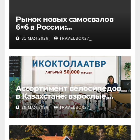
Рынок новых самосвалов
6×6 в России:
характеристики и цены
31 МАЯ 2026
TRAVELBOX27_
Ассортимент велосипедов
в Казахстане: взрослые,
детские и городские
28 МАЯ 2026
TRAVELBOX27_
модели, ценовые
категории и варианты
рассрочки