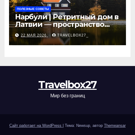
ПОЛЕЗНЫЕ СОВЕТЫ
Нарбули | Ретритный дом в
Латвии — пространство
для саморазвития и
22 МАЯ 2026
TRAVELBOX27_
восстановления
Travelbox27
Мир без границ
Сайт работает на WordPress
|
Тема: Newsup, автор
Themeansar