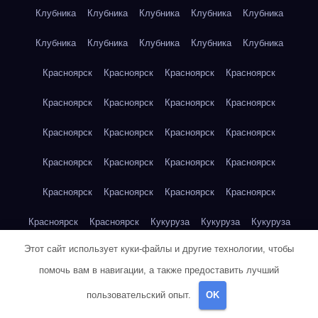
Клубника
Клубника
Клубника
Клубника
Клубника
Клубника
Клубника
Клубника
Клубника
Клубника
Красноярск
Красноярск
Красноярск
Красноярск
Красноярск
Красноярск
Красноярск
Красноярск
Красноярск
Красноярск
Красноярск
Красноярск
Красноярск
Красноярск
Красноярск
Красноярск
Красноярск
Красноярск
Красноярск
Красноярск
Красноярск
Красноярск
Кукуруза
Кукуруза
Кукуруза
Этот сайт использует куки-файлы и другие технологии, чтобы
Кукуруза
Кукуруза
Кукуруза
Кукуруза
Кукуруза
помочь вам в навигации, а также предоставить лучший
Кукуруза
Кукуруза
Кукуруза
Кукуруза
Куриная грудка
пользовательский опыт.
OK
Куриная грудка
Куриная грудка
Куриная грудка