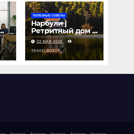
ПОЛЕЗНЫЕ СОВЕТЫ
Нарбули |
Ретритный дом в
Латвии —
22 МАЯ 2026
пространство
для
TRAVELBOX27_
саморазвития и
вые
восстановления