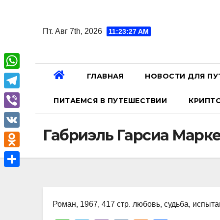
Перейти
к
Пт. Авг 7th, 2026
11:23:28 AM
содержанию
ГЛАВНАЯ
НОВОСТИ ДЛЯ ПУ
W
h
T
ПИТАЕМСЯ В ПУТЕШЕСТВИИ
КРИПТ
a
e
V
t
l
Габриэль Гарсиа Марке
i
V
s
e
b
K
A
O
g
e
p
d
r
О
r
p
n
a
т
o
Роман, 1967, 417 стр. любовь, судьба, испыт
m
п
k