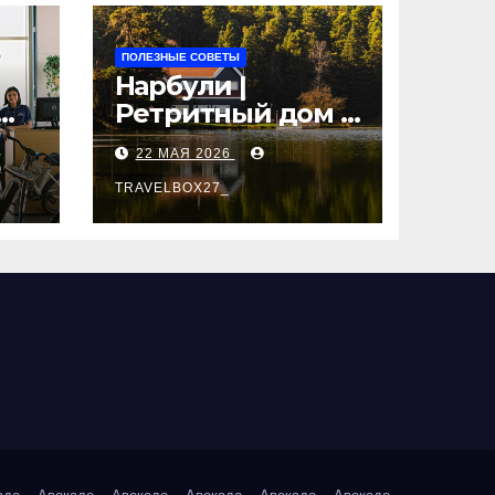
ПОЛЕЗНЫЕ СОВЕТЫ
Нарбули |
Ретритный дом в
Латвии —
22 МАЯ 2026
пространство
для
TRAVELBOX27_
саморазвития и
вые
восстановления