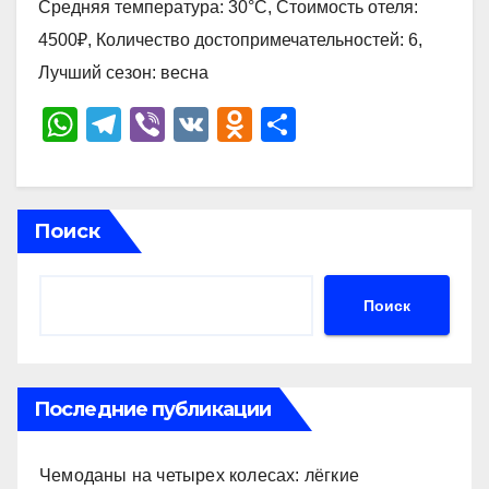
Средняя температура: 30°C, Стоимость отеля:
4500₽, Количество достопримечательностей: 6,
Лучший сезон: весна
W
T
Vi
V
O
О
h
el
b
K
d
тп
at
e
er
n
р
s
gr
o
а
Поиск
A
a
kl
в
p
m
a
и
Поиск
p
ss
ть
ni
ki
Последние публикации
Чемоданы на четырех колесах: лёгкие