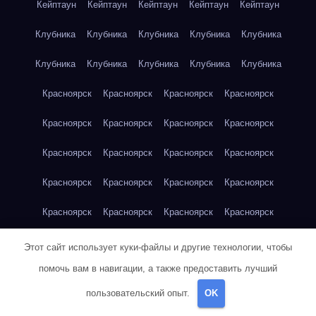
Кейптаун
Кейптаун
Кейптаун
Кейптаун
Кейптаун
Клубника
Клубника
Клубника
Клубника
Клубника
Клубника
Клубника
Клубника
Клубника
Клубника
Красноярск
Красноярск
Красноярск
Красноярск
Красноярск
Красноярск
Красноярск
Красноярск
Красноярск
Красноярск
Красноярск
Красноярск
Красноярск
Красноярск
Красноярск
Красноярск
Красноярск
Красноярск
Красноярск
Красноярск
Красноярск
Красноярск
Кукуруза
Кукуруза
Кукуруза
Этот сайт использует куки-файлы и другие технологии, чтобы
помочь вам в навигации, а также предоставить лучший
Кукуруза
Кукуруза
Кукуруза
Кукуруза
Кукуруза
пользовательский опыт.
OK
Кукуруза
Кукуруза
Кукуруза
Кукуруза
Куриная грудка