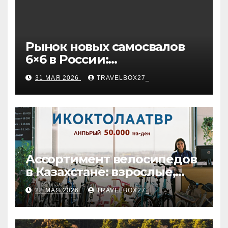
Рынок новых самосвалов
6×6 в России:
характеристики и цены
31 МАЯ 2026
TRAVELBOX27_
Ассортимент велосипедов
в Казахстане: взрослые,
детские и городские
28 МАЯ 2026
TRAVELBOX27_
модели, ценовые
категории и варианты
рассрочки