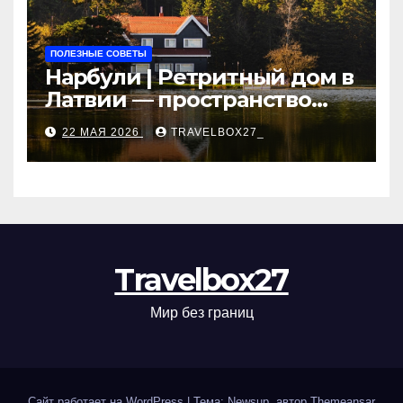
ПОЛЕЗНЫЕ СОВЕТЫ
Нарбули | Ретритный дом в
Латвии — пространство
для саморазвития и
22 МАЯ 2026
TRAVELBOX27_
восстановления
Travelbox27
Мир без границ
Сайт работает на WordPress
|
Тема: Newsup, автор
Themeansar