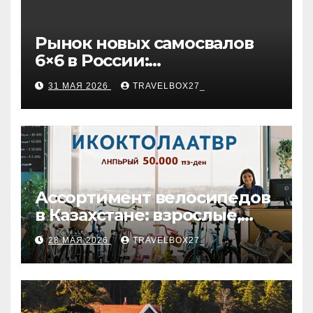
Рынок новых самосвалов
6×6 в России:
характеристики и цены
31 МАЯ 2026
TRAVELBOX27_
Ассортимент велосипедов
в Казахстане: взрослые,
детские и городские
28 МАЯ 2026
TRAVELBOX27_
модели, ценовые
категории и варианты
рассрочки