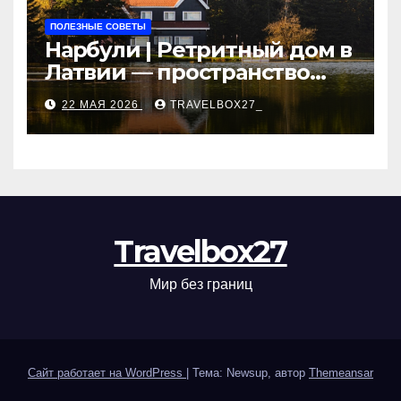
ПОЛЕЗНЫЕ СОВЕТЫ
Нарбули | Ретритный дом в
Латвии — пространство
для саморазвития и
22 МАЯ 2026
TRAVELBOX27_
восстановления
Travelbox27
Мир без границ
Сайт работает на WordPress
|
Тема: Newsup, автор
Themeansar