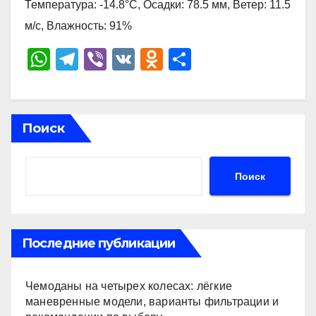
Температура: -14.8°C, Осадки: 78.5 мм, Ветер: 11.5
м/с, Влажность: 91%
W
T
Vi
V
O
О
h
el
b
K
d
тп
at
e
er
n
р
s
gr
o
а
Поиск
A
a
kl
в
p
m
a
и
Поиск
p
ss
ть
ni
ki
Последние публикации
Чемоданы на четырех колесах: лёгкие
маневренные модели, варианты фильтрации и