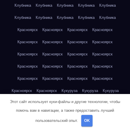
Клубника
Клубника
Клубника
Клубника
Клубника
Клубника
Клубника
Клубника
Клубника
Клубника
Красноярск
Красноярск
Красноярск
Красноярск
Красноярск
Красноярск
Красноярск
Красноярск
Красноярск
Красноярск
Красноярск
Красноярск
Красноярск
Красноярск
Красноярск
Красноярск
Красноярск
Красноярск
Красноярск
Красноярск
Красноярск
Красноярск
Кукуруза
Кукуруза
Кукуруза
Этот сайт использует куки-файлы и другие технологии, чтобы
Кукуруза
Кукуруза
Кукуруза
Кукуруза
Кукуруза
помочь вам в навигации, а также предоставить лучший
Кукуруза
Кукуруза
Кукуруза
Кукуруза
Куриная грудка
пользовательский опыт.
OK
Куриная грудка
Куриная грудка
Куриная грудка