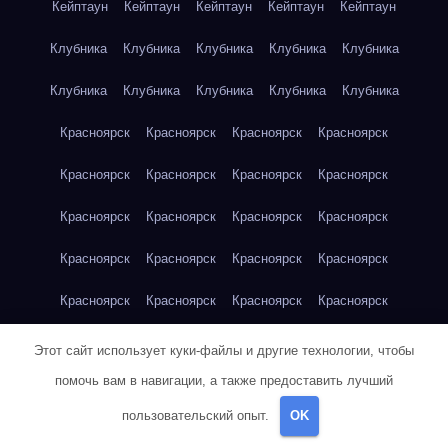
Кейптаун
Кейптаун
Кейптаун
Кейптаун
Кейптаун
Клубника
Клубника
Клубника
Клубника
Клубника
Клубника
Клубника
Клубника
Клубника
Клубника
Красноярск
Красноярск
Красноярск
Красноярск
Красноярск
Красноярск
Красноярск
Красноярск
Красноярск
Красноярск
Красноярск
Красноярск
Красноярск
Красноярск
Красноярск
Красноярск
Красноярск
Красноярск
Красноярск
Красноярск
Красноярск
Красноярск
Кукуруза
Кукуруза
Кукуруза
Этот сайт использует куки-файлы и другие технологии, чтобы
помочь вам в навигации, а также предоставить лучший
Кукуруза
Кукуруза
Кукуруза
Кукуруза
Кукуруза
пользовательский опыт.
OK
Кукуруза
Кукуруза
Кукуруза
Кукуруза
Куриная грудка