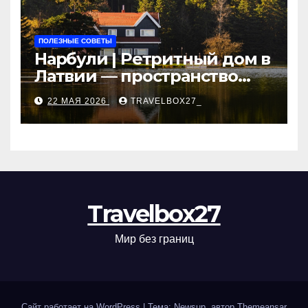
ПОЛЕЗНЫЕ СОВЕТЫ
Нарбули | Ретритный дом в
Латвии — пространство
для саморазвития и
22 МАЯ 2026
TRAVELBOX27_
восстановления
Travelbox27
Мир без границ
Сайт работает на WordPress
|
Тема: Newsup, автор
Themeansar