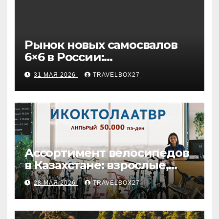
Рынок новых самосвалов
6×6 в России:
характеристики и цены
31 МАЯ 2026
TRAVELBOX27_
Ассортимент велосипедов
в Казахстане: взрослые,
детские и городские
28 МАЯ 2026
TRAVELBOX27_
модели, ценовые
категории и варианты
рассрочки