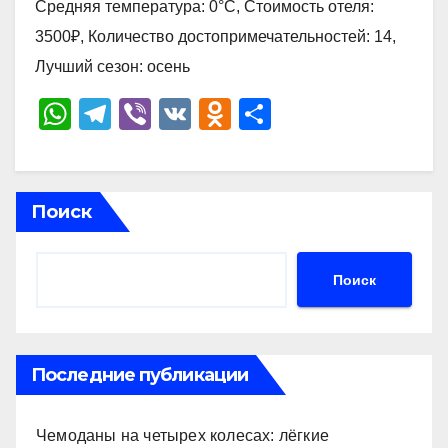
Средняя температура: 0°C, Стоимость отеля:
3500₽, Количество достопримечательностей: 14,
Лучший сезон: осень
W
T
Vi
V
O
О
h
el
b
K
d
тп
at
e
er
n
р
s
gr
o
а
Поиск
A
a
kl
в
p
m
a
и
Поиск
p
ss
ть
ni
ki
Последние публикации
Чемоданы на четырех колесах: лёгкие