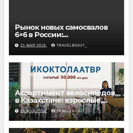
Рынок новых самосвалов
6×6 в России:
характеристики и цены
31 МАЯ 2026
TRAVELBOX27_
Ассортимент велосипедов
в Казахстане: взрослые,
детские и городские
28 МАЯ 2026
TRAVELBOX27_
модели, ценовые
категории и варианты
рассрочки