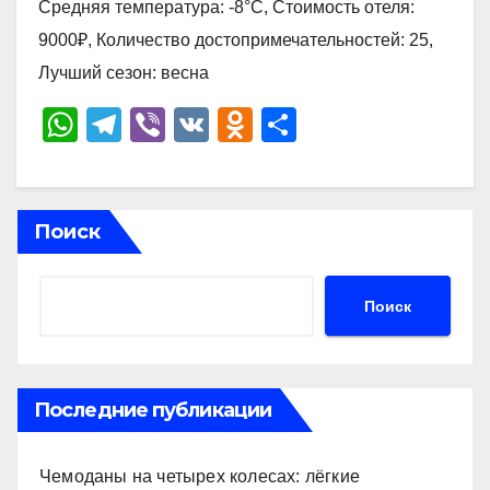
Средняя температура: -8°C, Стоимость отеля:
9000₽, Количество достопримечательностей: 25,
Лучший сезон: весна
W
T
Vi
V
O
О
h
el
b
K
d
тп
at
e
er
n
р
s
gr
o
а
Поиск
A
a
kl
в
p
m
a
и
Поиск
p
ss
ть
ni
ki
Последние публикации
Чемоданы на четырех колесах: лёгкие