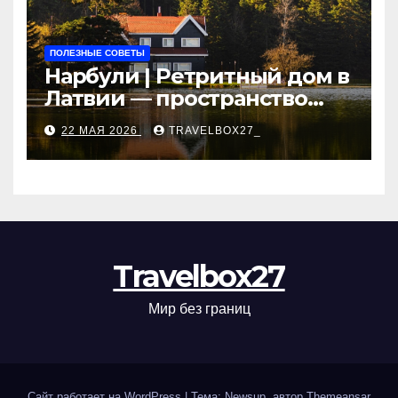
ПОЛЕЗНЫЕ СОВЕТЫ
Нарбули | Ретритный дом в
Латвии — пространство
для саморазвития и
22 МАЯ 2026
TRAVELBOX27_
восстановления
Travelbox27
Мир без границ
Сайт работает на WordPress
|
Тема: Newsup, автор
Themeansar