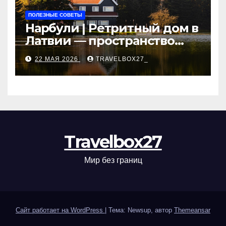
ПОЛЕЗНЫЕ СОВЕТЫ
Нарбули | Ретритный дом в
Латвии — пространство
для саморазвития и
22 МАЯ 2026
TRAVELBOX27_
восстановления
Travelbox27
Мир без границ
Сайт работает на WordPress
|
Тема: Newsup, автор
Themeansar