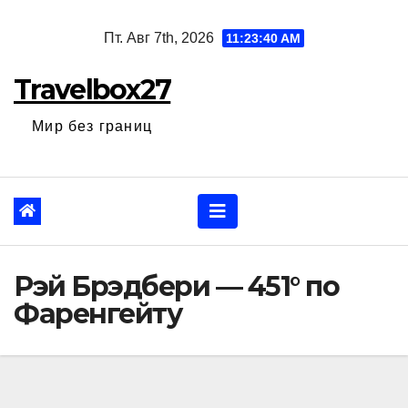
Перейти
Пт. Авг 7th, 2026
11:23:41 AM
к
содержанию
Travelbox27
Мир без границ
Рэй Брэдбери — 451° по
Фаренгейту