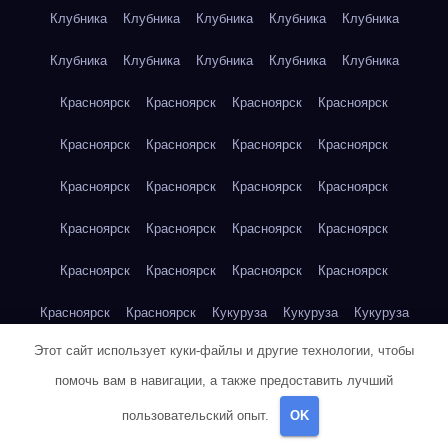
Клубника
Клубника
Клубника
Клубника
Клубника
Клубника
Клубника
Клубника
Клубника
Клубника
Красноярск
Красноярск
Красноярск
Красноярск
Красноярск
Красноярск
Красноярск
Красноярск
Красноярск
Красноярск
Красноярск
Красноярск
Красноярск
Красноярск
Красноярск
Красноярск
Красноярск
Красноярск
Красноярск
Красноярск
Красноярск
Красноярск
Кукуруза
Кукуруза
Кукуруза
Этот сайт использует куки-файлы и другие технологии, чтобы
Кукуруза
Кукуруза
Кукуруза
Кукуруза
Кукуруза
помочь вам в навигации, а также предоставить лучший
Кукуруза
Кукуруза
Кукуруза
Кукуруза
Куриная грудка
пользовательский опыт.
OK
Куриная грудка
Куриная грудка
Куриная грудка