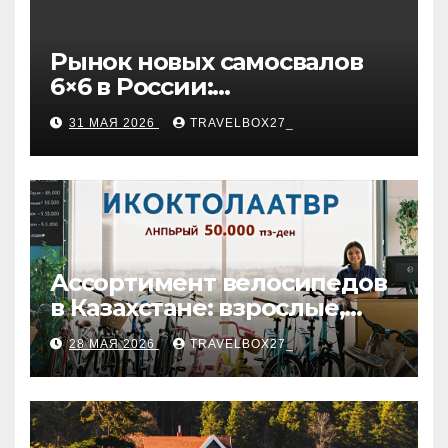
Рынок новых самосвалов
6×6 в России:
характеристики и цены
31 МАЯ 2026
TRAVELBOX27_
Ассортимент велосипедов
в Казахстане: взрослые,
детские и городские
28 МАЯ 2026
TRAVELBOX27_
модели, ценовые
категории и варианты
рассрочки