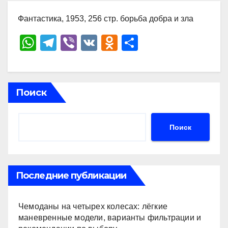
Фантастика, 1953, 256 стр. борьба добра и зла
W
T
Vi
V
O
О
h
el
b
K
d
тп
at
e
er
n
р
s
gr
o
а
Поиск
A
a
kl
в
p
m
a
и
Поиск
p
ss
ть
ni
ki
Последние публикации
Чемоданы на четырех колесах: лёгкие
маневренные модели, варианты фильтрации и