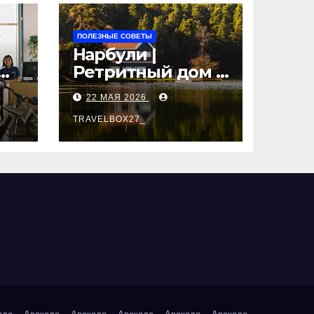
ПОЛЕЗНЫЕ СОВЕТЫ
Нарбули |
Ретритный дом в
Латвии —
22 МАЯ 2026
пространство
для
TRAVELBOX27_
саморазвития и
вые
восстановления