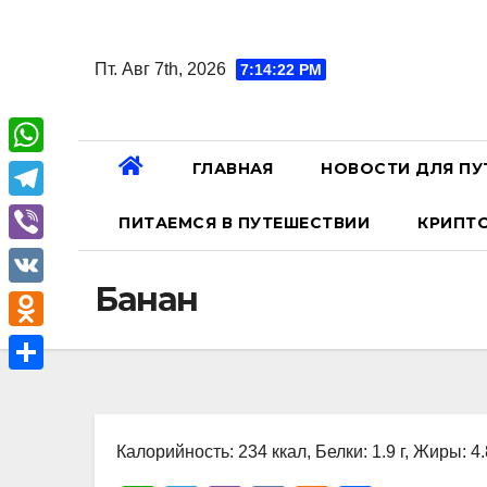
Перейти
к
Пт. Авг 7th, 2026
7:14:22 PM
содержанию
ГЛАВНАЯ
НОВОСТИ ДЛЯ ПУ
W
h
T
ПИТАЕМСЯ В ПУТЕШЕСТВИИ
КРИПТ
a
e
V
t
l
Банан
i
V
s
e
b
K
A
O
g
e
p
d
r
О
r
p
n
a
т
o
Калорийность: 234 ккал, Белки: 1.9 г, Жиры: 4.8
m
п
k