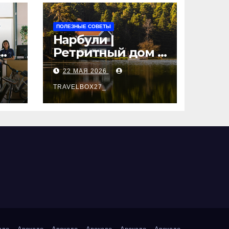
ПОЛЕЗНЫЕ СОВЕТЫ
Нарбули |
Ретритный дом в
Латвии —
22 МАЯ 2026
пространство
для
TRAVELBOX27_
саморазвития и
вые
восстановления